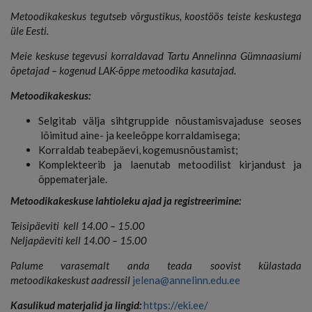
Metoodikakeskus tegutseb võrgustikus, koostöös teiste keskustega
üle Eesti.
Meie keskuse tegevusi korraldavad Tartu Annelinna Gümnaasiumi
õpetajad – kogenud LAK-õppe metoodika kasutajad.
Metoodikakeskus:
Selgitab välja sihtgruppide nõustamisvajaduse seoses
lõimitud aine- ja keeleõppe korraldamisega;
Korraldab teabepäevi, kogemusnõustamist;
Komplekteerib ja laenutab metoodilist kirjandust ja
õppematerjale.
Metoodikakeskuse lahtioleku ajad ja registreerimine:
Teisipäeviti kell 14.00 – 15.00
Neljapäeviti kell 14.00 – 15.00
Palume varasemalt anda teada soovist külastada
metoodikakeskust aadressil
jelena@annelinn.edu.ee
Kasulikud materjalid ja lingid:
https://eki.ee/