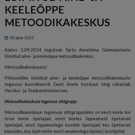
KEELEÕPPE
METOODIKAKESKUS
03
фев
2025
Alates 1.09.2024 tegutseb Tartu Annelinna Gümnaasiumis
lõimitud aine- ja keeleõppe metoodikakeskus.
Metoodikakeskusest:
Piirkondlike lõimitud aine- ja keeleõppe metoodikakeskuste
tegevusi koordineerib Eesti Keele Instituut ning rahastab
Haridus- ja Teadusministeerium.
Metoodikakeskuse tegevuse sihtgrupp:
Metoodikakeskuse tegevuse sihtgruppideks on eesti keele kui
teise keele õpetajad, eesti keeles õppeaineid õpetavad
õpetajad, eesti õppekeelega koolide õpetajad, kes õpetavad
klassides, kus õpib mitte-eesti emakeelega õpilasi; koolijuhid.