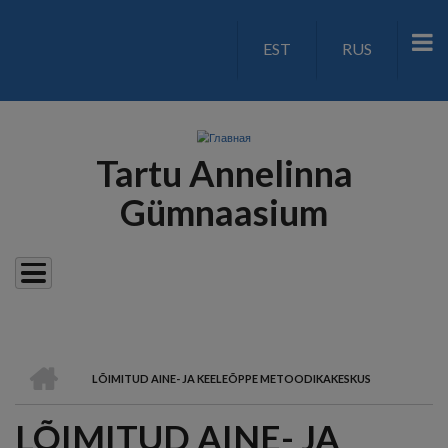
Перейти
к
EST
RUS
LANGUAGE
основному
содержанию
SWITCH
V2
Tartu Annelinna
Gümnaasium
ГЛАВНАЯ
LÕIMITUD AINE- JA KEELEÕPPE METOODIKAKESKUS
СТРОКА
LÕIMITUD AINE- JA
НАВИГАЦИИ