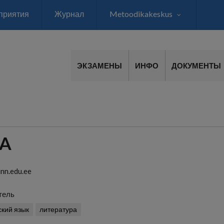
приятия
Журнал
Metoodikakeskus
ЭКЗАМЕНЫ
ИНФО
ДОКУМЕНТЫ
NA
nn.edu.ee
тель
ский язык
литература