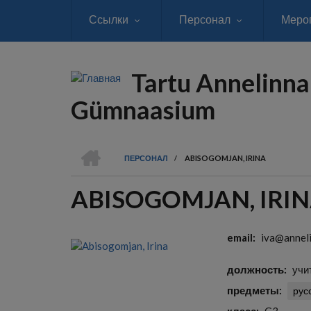
Перейти
Ссылки
Персонал
Меро
к
основному
содержанию
Tartu Annelinna
Gümnaasium
ГЛАВНАЯ
ПЕРСОНАЛ
/
ABISOGOMJAN, IRINA
СТРОКА
ABISOGOMJAN, IRI
НАВИГАЦИИ
email
iva@anneli
должность
учи
предметы
рус