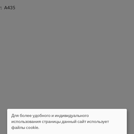
т
A435
Для более удобного и индивидуального
ISIKUANDMETE
использования страницы данный сайт использует
файлы cookie.
JA