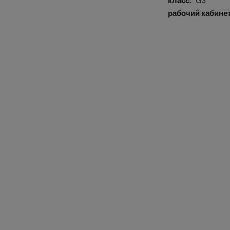
класс
G3
рабочий кабине