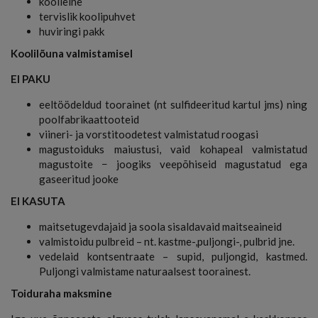
koolieine
tervislik koolipuhvet
huviringi pakk
Koolilõuna valmistamisel
EI PAKU
eeltöödeldud toorainet (nt sulfideeritud kartul jms) ning
poolfabrikaattooteid
viineri- ja vorstitoodetest valmistatud roogasi
magustoiduks maiustusi, vaid kohapeal valmistatud
magustoite − joogiks veepõhiseid magustatud ega
gaseeritud jooke
EI KASUTA
maitsetugevdajaid ja soola sisaldavaid maitseaineid
valmistoidu pulbreid – nt. kastme-,puljongi-, pulbrid jne.
vedelaid kontsentraate – supid, puljongid, kastmed.
Puljongi valmistame naturaalsest toorainest.
Toiduraha maksmine