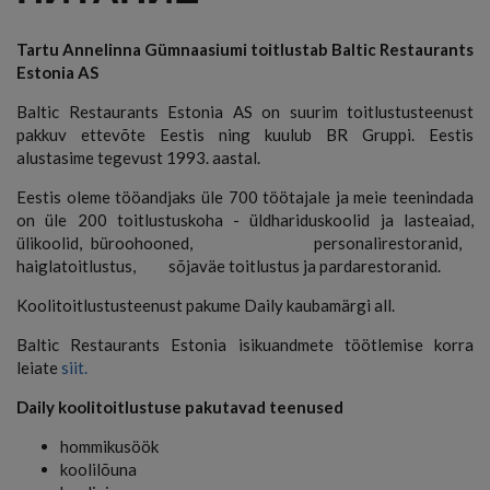
Tartu Annelinna Gümnaasiumi toitlustab Baltic Restaurants
Estonia AS
Baltic Restaurants Estonia AS on suurim toitlustusteenust
pakkuv ettevõte Eestis ning kuulub BR Gruppi. Eestis
alustasime tegevust 1993. aastal.
Eestis oleme tööandjaks üle 700 töötajale ja meie teenindada
on üle 200 toitlustuskoha - üldhariduskoolid ja lasteaiad,
ülikoolid, büroohooned, personalirestoranid,
haiglatoitlustus, sõjaväe toitlustus ja pardarestoranid.
Koolitoitlustusteenust pakume Daily kaubamärgi all.
Baltic Restaurants Estonia isikuandmete töötlemise korra
leiate
siit.
Daily koolitoitlustuse pakutavad teenused
hommikusöök
koolilõuna