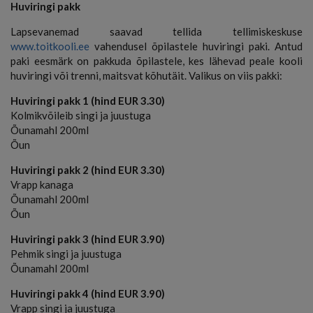
Huviringi pakk
Lapsevanemad saavad tellida tellimiskeskuse
www.toitkooli.ee
vahendusel õpilastele huviringi paki. Antud
paki eesmärk on pakkuda õpilastele, kes lähevad peale kooli
huviringi või trenni, maitsvat kõhutäit. Valikus on viis pakki:
Huviringi pakk 1 (hind EUR 3.30)
Kolmikvõileib singi ja juustuga
Õunamahl 200ml
Õun
Huviringi pakk 2 (hind EUR 3.30)
Vrapp kanaga
Õunamahl 200ml
Õun
Huviringi pakk 3 (hind EUR 3.90)
Pehmik singi ja juustuga
Õunamahl 200ml
Huviringi pakk 4 (hind EUR 3.90)
Vrapp singi ja juustuga