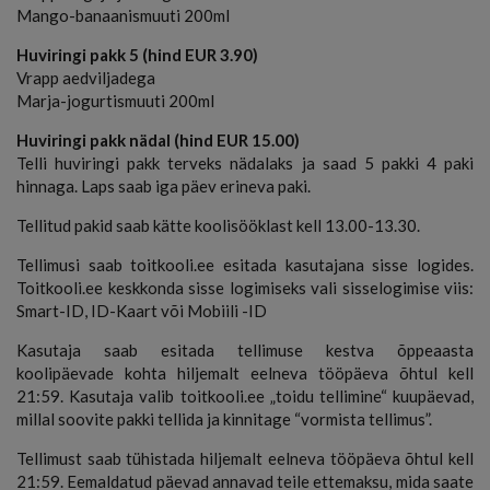
Mango-banaanismuuti 200ml
Huviringi pakk 5 (hind EUR 3.90)
Vrapp aedviljadega
Marja-jogurtismuuti 200ml
Huviringi pakk nädal (hind EUR 15.00)
Telli huviringi pakk terveks nädalaks ja saad 5 pakki 4 paki
hinnaga. Laps saab iga päev erineva paki.
Tellitud pakid saab kätte koolisööklast kell 13.00-13.30.
Tellimusi saab toitkooli.ee esitada kasutajana sisse logides.
Toitkooli.ee keskkonda sisse logimiseks vali sisselogimise viis:
Smart-ID, ID-Kaart või Mobiili -ID
Kasutaja saab esitada tellimuse kestva õppeaasta
koolipäevade kohta hiljemalt eelneva tööpäeva õhtul kell
21:59. Kasutaja valib toitkooli.ee „toidu tellimine“ kuupäevad,
millal soovite pakki tellida ja kinnitage “vormista tellimus”.
Tellimust saab tühistada hiljemalt eelneva tööpäeva õhtul kell
21:59. Eemaldatud päevad annavad teile ettemaksu, mida saate