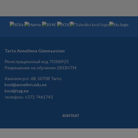
Tartu Annelinna Gümnaasium
Регистрационный код 75006925
Разрешение на обучение 2833HTM
Kaunase pst. 68, 50708 Tartu
kool@annelinn.edu.ee
kool@tag.ee
телефон: +372 7461743
КОНТАКТ
JALUS