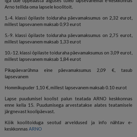
Iga uue õppeaasta alguses tuleb lapsevanemal e-keskkonnas
Arno tellida oma lapsele koolitoit.
1.-4. klassi õpilaste toiduraha päevamaksumus on 2,32 eurot,
millest lapsevanem maksab 0,93 eurot
5.-9. klassi õpilaste toiduraha päevamaksumus on 2,75 eurot,
millest lapsevanem maksab 1,33 eurot
10.-12. klassi õpilaste toiduraha päevamaksumus on 3,09 eurot,
millest lapsevanem maksab 1,84 eurot
Pikapäevarühma eine päevamaksumus 2,09 €, tasub
lapsevanem
Hommikupuder 1,10 €, millest lapsevanem maksab 0.10 eurot
Lapse puudumisel koolist palun teatada ARNO keskkonnas
enne kella 15. Puudumisega arvestatakse alates teatamisele
järgnevast koolipäevast.
Kõik koolitoiduga seotud arveldused ja info nähtav e-
keskkonnas
ARNO