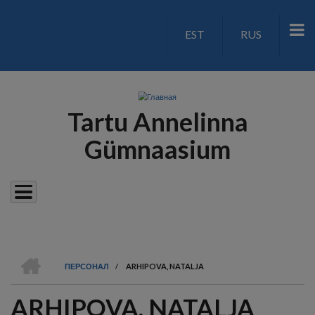
Перейти
к
EST
RUS
LANGUAGE
основному
содержанию
SWITCH
V2
Tartu Annelinna
Gümnaasium
ГЛАВНАЯ
ПЕРСОНАЛ
/
ARHIPOVA, NATALJA
СТРОКА
ARHIPOVA, NATALJA
НАВИГАЦИИ