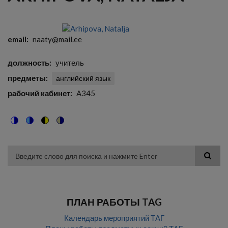
email
naaty@mail.ee
должность
учитель
предметы
английский язык
рабочий кабинет
A345
Switch
Switch
Switch
Switch
to
to
to
to
color
blue
high
soft
theme
theme
visibility
theme
Поиск
theme
ПЛАН РАБОТЫ TAG
Календарь мероприятий ТАГ