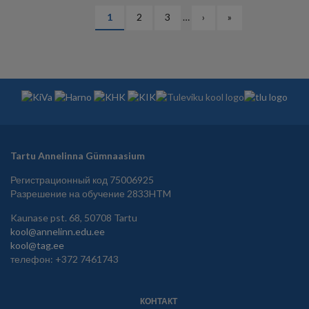
НУМЕРАЦИЯ
Текущая
1
Страница
2
Страница
3
…
Следующая
›
Последняя
»
СТРАНИЦ
страница
страница
страница
Tartu Annelinna Gümnaasium
Регистрационный код 75006925
Разрешение на обучение 2833HTM
Kaunase pst. 68, 50708 Tartu
kool@annelinn.edu.ee
kool@tag.ee
телефон: +372 7461743
КОНТАКТ