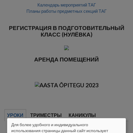
Календарь мероприятий ТАГ
Планы работы предметных секций ТАГ
РЕГИСТРАЦИЯ В ПОДГОТОВИТЕЛЬНЫЙ
КЛАСС (НУЛЁВКА)
АРЕНДА ПОМЕЩЕНИЙ
УРОКИ
ТРИМЕСТРЫ
КАНИКУЛЫ
Для более удобного и индивидуального
8.00 - 8.45
ISIKUANDMETE
использования страницы данный сайт использует