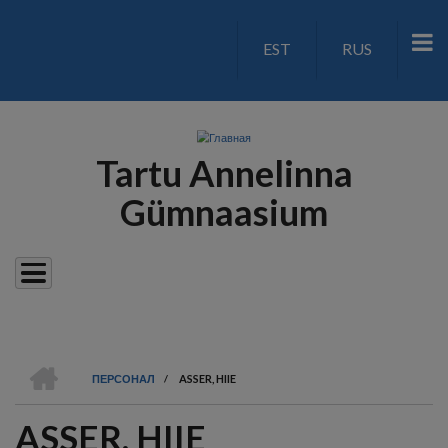
Перейти
к
EST
RUS
LANGUAGE
основному
содержанию
SWITCH
V2
Tartu Annelinna
Gümnaasium
ГЛАВНАЯ
ПЕРСОНАЛ
/
ASSER, HIIE
СТРОКА
ASSER, HIIE
НАВИГАЦИИ