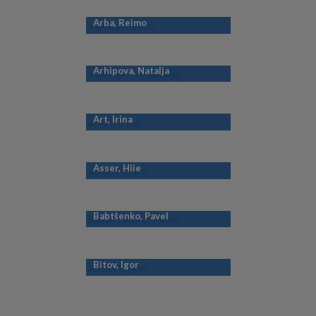
Arba, Reimo
Arhipova, Natalja
Art, Irina
Asser, Hiie
Babtšenko, Pavel
Bitov, Igor