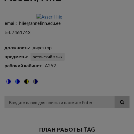
email
hiie@annelinn.edu.ee
tel. 7461743
должность
директор
предметы
эстонский язык
рабочий кабинет
A252
Switch
Switch
Switch
Switch
to
to
to
to
color
blue
high
soft
theme
theme
visibility
theme
Поиск
theme
ПЛАН РАБОТЫ TAG