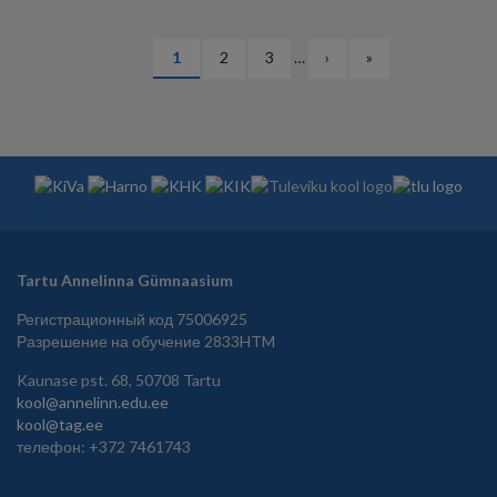
НУМЕРАЦИЯ
Текущая
1
Страница
2
Страница
3
…
Следующая
›
Последняя
»
СТРАНИЦ
страница
страница
страница
Tartu Annelinna Gümnaasium
Регистрационный код 75006925
Разрешение на обучение 2833HTM
Kaunase pst. 68, 50708 Tartu
kool@annelinn.edu.ee
kool@tag.ee
телефон: +372 7461743