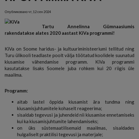
Опубликовано
чт, 12 сен 2024
Tartu Annelinna Gümnaasiumis
rakendatakse alates 2020 aastast KiVa programmi!
KiVa on Soome haridus- ja kultuuriministeeriumi tellitud ning
Turu ülikooli teadlaste poolt välja töötatud koolidele suunatud
kiusamise vähendamise programm. KiVa programmi
kasutatakse lisaks Soomele juba rohkem kui 20 riigis üle
maailma.
Programm:
aitab lastel õppida kiusamist ära tundma ning
kiusamisjuhtumitele kohaselt reageerima;
sisaldab tegevusi ja juhendeid nii kiusamise ennetamiseks
kui ka kiusamisjuhtumite lahendamiseks;
on üks süstemaatilisemaid maailmas, sisaldades
hulgaliselt praktilisi tegevusi ja materjale;