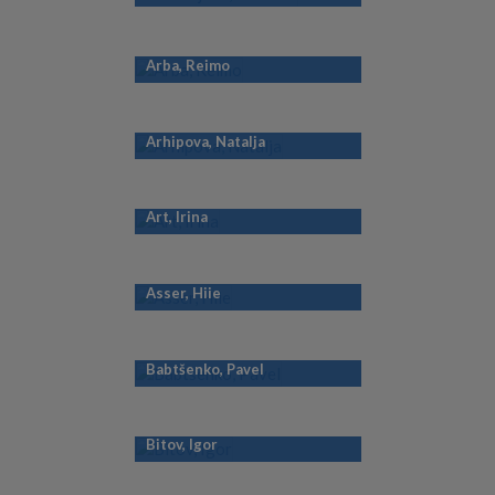
Arba, Reimo
Arhipova, Natalja
Art, Irina
Asser, Hiie
Babtšenko, Pavel
Bitov, Igor