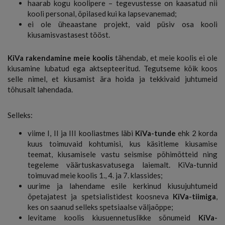
haarab kogu koolipere – tegevustesse on kaasatud nii
kooli personal, õpilased kui ka lapsevanemad;
ei ole üheaastane projekt, vaid püsiv osa kooli
kiusamisvastasest tööst.
KiVa rakendamine meie koolis
tähendab, et meie koolis ei ole
kiusamine lubatud ega aktsepteeritud. Tegutseme kõik koos
selle nimel, et kiusamist ära hoida ja tekkivaid juhtumeid
tõhusalt lahendada.
Selleks:
viime I, II ja III kooliastmes läbi
KiVa-tunde
ehk 2 korda
kuus toimuvaid kohtumisi, kus käsitleme kiusamise
teemat, kiusamisele vastu seismise põhimõtteid ning
tegeleme väärtuskasvatusega laiemalt. KiVa-tunnid
toimuvad meie koolis 1., 4. ja 7. klassides;
uurime ja lahendame esile kerkinud kiusujuhtumeid
õpetajatest ja spetsialistidest koosneva
KiVa-tiimiga
,
kes on saanud
selleks spetsiaalse väljaõppe;
levitame koolis kiusuennetuslikke sõnumeid
KiVa-