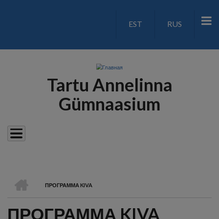
Перейти
к
EST
RUS
LANGUAGE
основному
содержанию
SWITCH
V2
Tartu Annelinna
Gümnaasium
ГЛАВНАЯ
ПРОГРАММА KIVA
СТРОКА
ПРОГРАММА KIVA
НАВИГАЦИИ