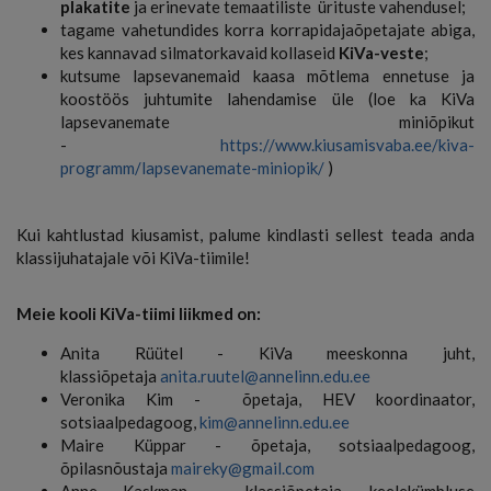
plakatite
ja erinevate temaatiliste ürituste vahendusel;
tagame vahetundides korra korrapidajaõpetajate abiga,
kes kannavad silmatorkavaid kollaseid
KiVa-veste
;
kutsume lapsevanemaid kaasa mõtlema ennetuse ja
koostöös juhtumite lahendamise üle (loe ka KiVa
lapsevanemate miniõpikut
-
https://www.kiusamisvaba.ee/kiva-
programm/lapsevanemate-miniopik/
)
Kui kahtlustad kiusamist, palume kindlasti sellest teada anda
klassijuhatajale või KiVa-tiimile!
Meie kooli KiVa-tiimi liikmed on:
Anita Rüütel - KiVa meeskonna juht,
klassiõpetaja
anita.ruutel@annelinn.edu.ee
Veronika Kim - õpetaja, HEV koordinaator,
sotsiaalpedagoog,
kim@annelinn.edu.ee
Maire Küppar - õpetaja, sotsiaalpedagoog,
õpilasnõustaja
maireky@gmail.com
Anne Kaskman – klassiõpetaja, keelekümbluse