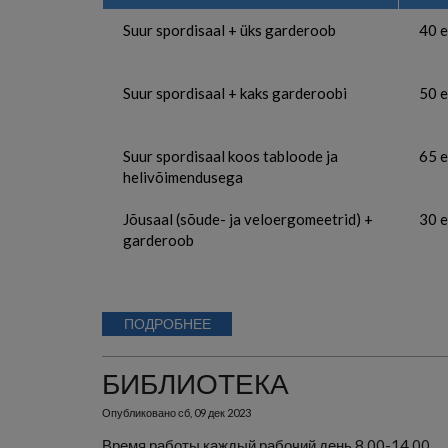
Suur spordisaal + üks garderoob
40 e
Suur spordisaal + kaks garderoobi
50 e
Suur spordisaal koos tabloode ja
65 e
helivõimendusega
Jõusaal (sõude- ja veloergomeetrid) +
30 e
garderoob
ПОДРОБНЕЕ
БИБЛИОТЕКА
Опубликовано
сб, 09 дек 2023
Время работы каждый рабочий день 8.00-14.00