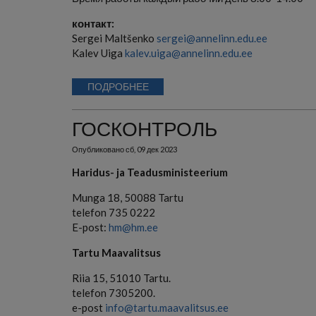
контакт:
Sergei Maltšenko
sergei@annelinn.edu.ee
Kalev Uiga
kalev.uiga@annelinn.edu.ee
ПОДРОБНЕЕ
ГОСКОНТРОЛЬ
Опубликовано
сб, 09 дек 2023
Haridus- ja Teadusministeerium
Munga 18,
50088 Tartu
telefon 735 0222
E-post:
hm@hm.ee
Tartu Maavalitsus
Riia 15, 51010 Tartu.
telefon 7305200.
e-post
info@tartu.maavalitsus.ee