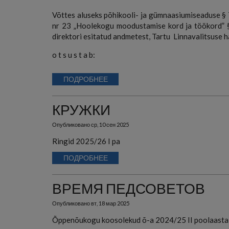
Võttes aluseks põhikooli- ja gümnaasiumiseaduse § 7
nr 23
„Hoolekogu moodustamise kord ja töökord” §
direktori esitatud andmetest, Tartu Linnavalitsuse
o t s u s t a b:
ПОДРОБНЕЕ
КРУЖКИ
Опубликовано
ср, 10 сен 2025
Ringid 2025/26 I pa
ПОДРОБНЕЕ
ВРЕМЯ ПЕДСОВЕТОВ
Опубликовано
вт, 18 мар 2025
Õppenõukogu koosolekud õ-a 2024/25 II poolaastal