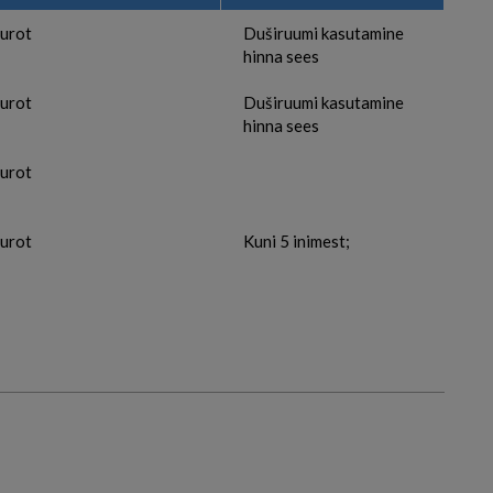
urot
Duširuumi kasutamine
hinna sees
urot
Duširuumi kasutamine
hinna sees
urot
urot
Kuni 5 inimest;