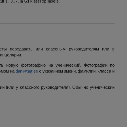
kul
1., 3., 7. ja G1 klassi õpilasele.
леты передавать или классным руководителям или в
канцелярии.
ь новую фотографию на ученический. Фотографии по
сьмом на
dan@tag.ee
с указанием имени, фамилии, класса и
ии (или у классного руководителя). Обычно ученический