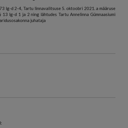
3 lg-d 2-4, Tartu linnavalitsuse 5. oktoobri 2021. a määruse
 13 lg-d 1 ja 2 ning lähtudes Tartu Annelinna Gümnaasiumi
 haridusosakonna juhataja
: