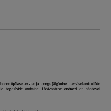
aarne õpilase tervise ja arengu jälgimine – tervisekontrollide
male tagasiside andmine. Läbivaatuse andmed on nähtaval