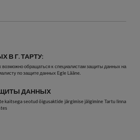
В Г. ТАРТУ:
х возможно обращаться к специалистам защиты данных на
иалисту по защите данных Egle Lääne.
ЗАЩИТЫ ДАННЫХ
e kaitsega seotud õigusaktide järgimise jälgimine Tartu linna
stes