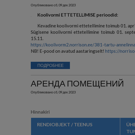
Опубликовано
сб, 09 дек 2023
Koolivormi ETTETELLIMISE perioodid:
Kevadine koolivormi ettetellimine toimub 01. april
Sügisene koolivormi ettetellimine toimub 01. septe
15.11.
https://koolivorm2.norrison.ee/381-tartu-annelin
NB! E-pood on avatud aastaringselt!
https://norri
ПОДРОБНЕЕ
АРЕНДА ПОМЕЩЕНИЙ
Опубликовано
сб, 09 дек 2023
Hinnakiri
RENDIOBJEKT / TEENUS
ÜH
TUN