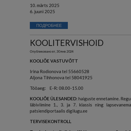
10. märts 2025
6. juuni 2025
ПОДРОБНЕЕ
KOOLITERVISHOID
Опубликовано
вт, 30 янв 2024
KOOLIÕE VASTUVÕTT
Irina Rodionova tel 55660528
Aljona Tihhonova tel 58041925
Tööaeg: E-R: 08.00-15.00
KOOLIÕE ÜLESANDED
: haiguste ennetamine. Regul
läbiviimine 1., 3. ja 7. klassis ning lapsevane
patsiendiportaalis digilugu.ee
TERVISEKONTROLL