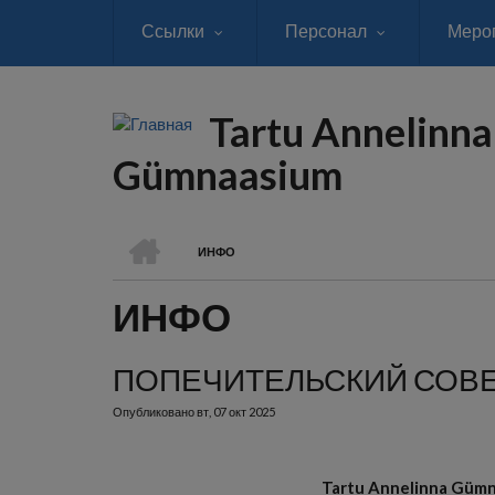
Перейти
Ссылки
Персонал
Меро
к
основному
содержанию
Tartu Annelinna
Gümnaasium
ГЛАВНАЯ
ИНФО
СТРОКА
ИНФО
НАВИГАЦИИ
ПОПЕЧИТЕЛЬСКИЙ СОВ
Опубликовано
вт, 07 окт 2025
Tartu Annelinna Gümn