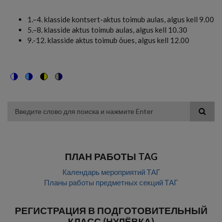
1.–4. klasside kontsert-aktus toimub aulas, algus kell 9.00
5.–8. klasside aktus toimub aulas, algus kell 10.30
9.-12. klasside aktus toimub õues, algus kell 12.00
Switch
Switch
Switch
Switch
to
to
to
to
color
blue
high
soft
theme
theme
visibility
theme
Поиск
theme
ПЛАН РАБОТЫ TAG
Календарь мероприятий ТАГ
Планы работы предметных секций ТАГ
РЕГИСТРАЦИЯ В ПОДГОТОВИТЕЛЬНЫЙ
КЛАСС (НУЛЁВКА)