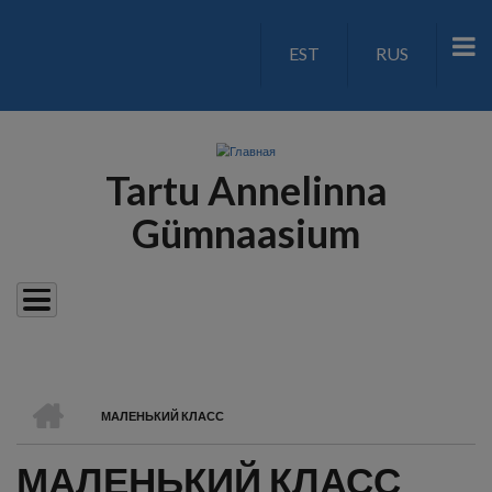
Перейти
к
EST
RUS
LANGUAGE
основному
содержанию
SWITCH
V2
Tartu Annelinna
Gümnaasium
ГЛАВНАЯ
МАЛЕНЬКИЙ КЛАСС
СТРОКА
МАЛЕНЬКИЙ КЛАСС
НАВИГАЦИИ