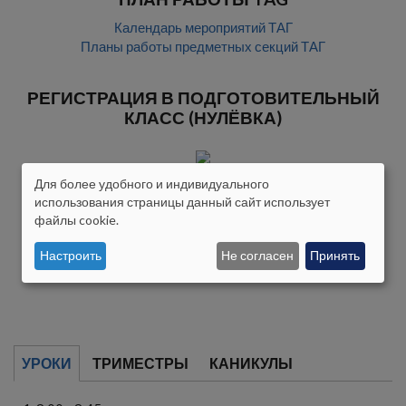
Календарь мероприятий ТАГ
Планы работы предметных секций ТАГ
РЕГИСТРАЦИЯ В ПОДГОТОВИТЕЛЬНЫЙ
КЛАСС (НУЛЁВКА)
Для более удобного и индивидуального
АРЕНДА ПОМЕЩЕНИЙ
ISIKUANDMETE
использования страницы данный сайт использует
файлы cookie.
JA
Настроить
Не согласен
Принять
KÜPSISTE
KASUTAMINE
УРОКИ
ТРИМЕСТРЫ
КАНИКУЛЫ