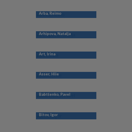
Arba, Reimo
Arhipova, Natalja
Art, Irina
Asser, Hiie
Babtšenko, Pavel
Bitov, Igor