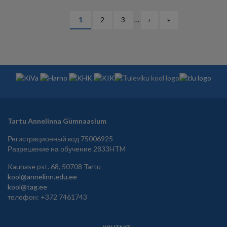
НУМЕРАЦИЯ
Текущая
1
Страница
2
Страница
3
…
Следующая
›
Последняя
»
СТРАНИЦ
страница
страница
страница
Tartu Annelinna Gümnaasium
Регистрационный код 75006925
Разрешение на обучение 2833HTM
Kaunase pst. 68, 50708 Tartu
kool@annelinn.edu.ee
kool@tag.ee
телефон: +372 7461743