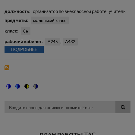
должность
организатор по внеклассной работе
учитель
предметы
маленький класс
класс
8e
рабочий кабинет
A245
A432
ПОДРОБНЕЕ
Switch
Switch
Switch
Switch
to
to
to
to
color
blue
high
soft
theme
theme
visibility
theme
Поиск
theme
ПЛАН РАБОТЫ TAG