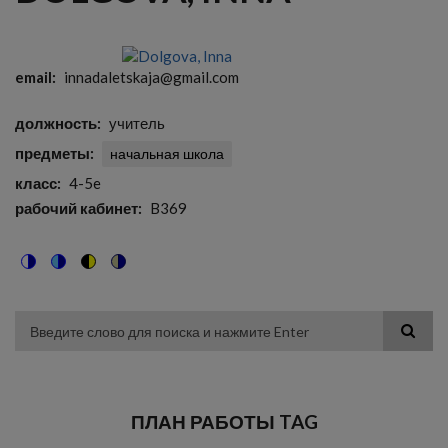
email
innadaletskaja@gmail.com
должность
учитель
предметы
начальная школа
класс
4-5e
рабочий кабинет
B369
Switch
Switch
Switch
Switch
to
to
to
to
color
blue
high
soft
theme
theme
visibility
theme
Поиск
theme
ПЛАН РАБОТЫ TAG