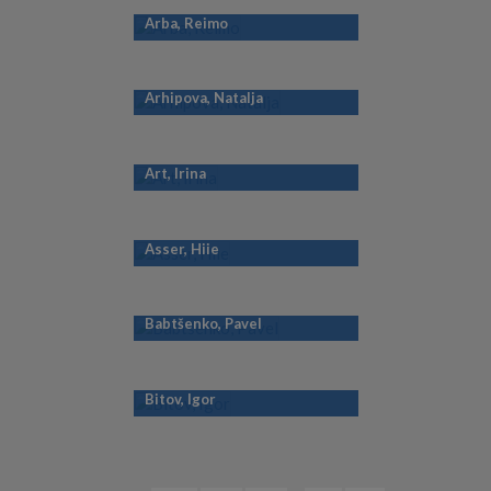
Arba, Reimo
Arhipova, Natalja
Art, Irina
Asser, Hiie
Babtšenko, Pavel
Bitov, Igor