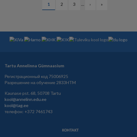
НУМЕРАЦИЯ
Текущая
1
Страница
2
Страница
3
…
Следующая
›
Последняя
»
СТРАНИЦ
страница
страница
страница
Tartu Annelinna Gümnaasium
Регистрационный код 75006925
Разрешение на обучение 2833HTM
Kaunase pst. 68, 50708 Tartu
kool@annelinn.edu.ee
kool@tag.ee
телефон: +372 7461743
КОНТАКТ
JALUS