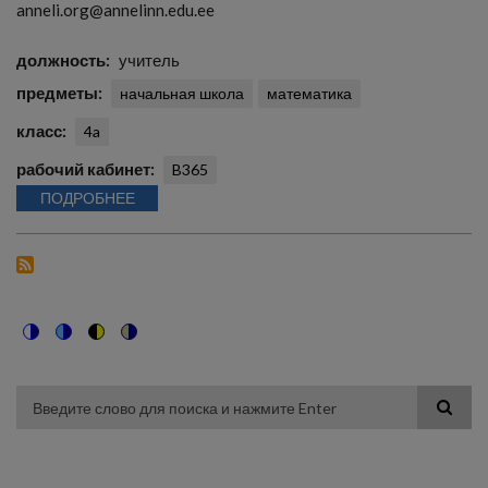
anneli.org@annelinn.edu.ee
должность
учитель
предметы
начальная школа
математика
класс
4a
рабочий кабинет
B365
ПОДРОБНЕЕ
Switch
Switch
Switch
Switch
to
to
to
to
color
blue
high
soft
theme
theme
visibility
theme
Поиск
theme