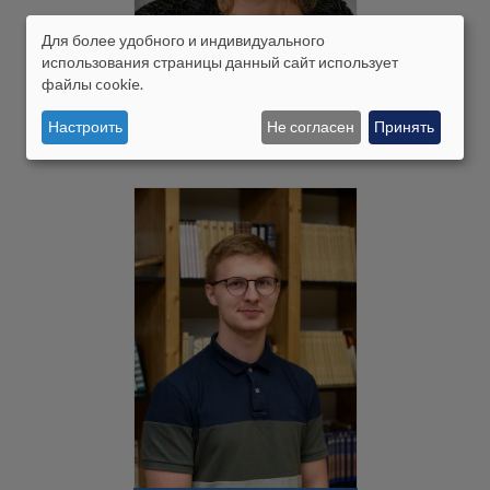
Для более удобного и индивидуального
ISIKUANDMETE
использования страницы данный сайт использует
файлы cookie.
JA
Andrejeva, Alevtina
Настроить
Не согласен
Принять
KÜPSISTE
KASUTAMINE