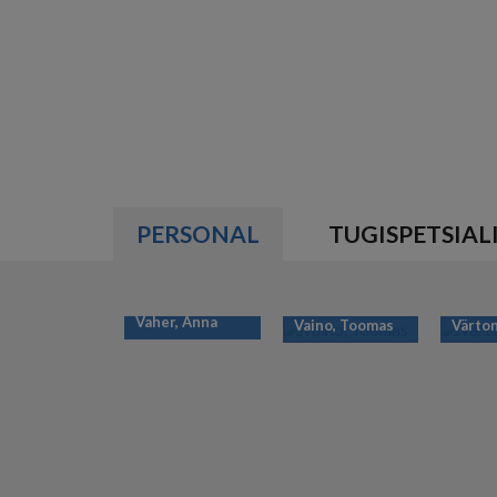
PERSONAL
TUGISPETSIAL
Vaher, Anna
Vaino, Toomas
Värton
PAGINATION