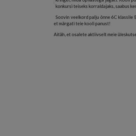
konkursi teiseks korraldajaks, saabus ke
Soovin veelkord palju õnne 6C klassile E
et märgati teie kooli panust!
Aitäh, et osalete aktiivselt meie üleskuts