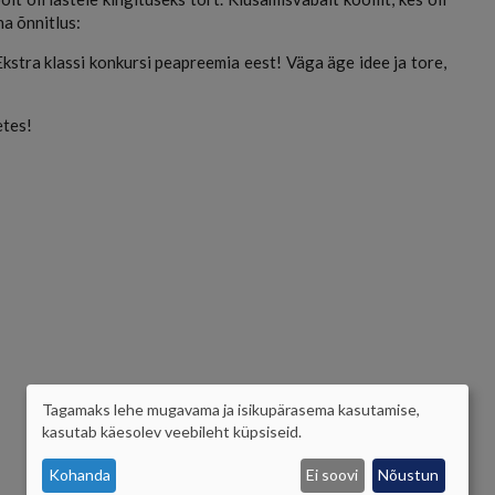
na õnnitlus:
kstra klassi konkursi peapreemia eest! Väga äge idee ja tore,
etes!
Tagamaks lehe mugavama ja isikupärasema kasutamise,
ISIKUANDMETE
kasutab käesolev veebileht küpsiseid.
JA
Kohanda
Ei soovi
Nõustun