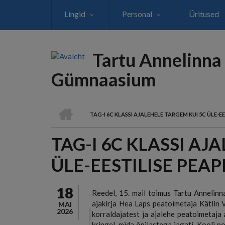
Liigu
Lingid
Personal
Üritused
edasi
põhisisu
juurde
Tartu Annelinna
Gümnaasium
AVALEHT
TAG-I 6C KLASSI AJALEHELE TARGEM KUI 5C ÜLE-
LEIVAPURU
TAG-I 6C KLASSI AJ
ÜLE-EESTILISE PE
18
Reedel, 15. mail toimus Tartu Annelinn
ajakirja Hea Laps peatoimetaja Kätlin V
MAI
2026
korraldajatest ja ajalehe peatoimetaja 
kringel, mida õpilastega jagati. Kooli po