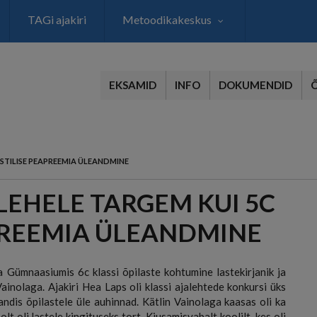
TAGi ajakiri
Metoodikakeskus
EKSAMID
INFO
DOKUMENDID
EESTILISE PEAPREEMIA ÜLEANDMINE
ALEHELE TARGEM KUI 5C
APREEMIA ÜLEANDMINE
a Gümnaasiumis 6c klassi õpilaste kohtumine lastekirjanik ja
ainolaga. Ajakiri Hea Laps oli klassi ajalehtede konkursi üks
andis õpilastele üle auhinnad. Kätlin Vainolaga kaasas oli ka
olt oli lastele kingituseks tort. Kiusamisvabalt koolilt, kes oli