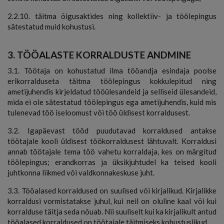
2.2.10. täitma õigusaktides ning kollektiiv- ja töölepingus
sätestatud muid kohustusi.
3. TÖÖALASTE KORRALDUSTE ANDMINE
3.1. Töötaja on kohustatud ilma tööandja esindaja poolse
erikorralduseta täitma töölepingus kokkulepitud ning
ametijuhendis kirjeldatud tööülesandeid ja selliseid ülesandeid,
mida ei ole sätestatud töölepingus ega ametijuhendis, kuid mis
tulenevad töö iseloomust või töö üldisest korraldusest.
3.2. Igapäevast tööd puudutavad korraldused antakse
töötajale kooli üldisest töökorraldusest lähtuvalt. Korraldusi
annab töötajale tema töö vahetu korraldaja, kes on märgitud
töölepingus; erandkorras ja üksikjuhtudel ka teised kooli
juhtkonna liikmed või valdkonnakeskuse juht.
3.3. Tööalased korraldused on suulised või kirjalikud. Kirjalikke
korraldusi vormistatakse juhul, kui neil on oluline kaal või kui
korralduse täitja seda nõuab. Nii suuliselt kui ka kirjalikult antud
tööalased korraldused on töötajale täitmiseks kohustuslikud.