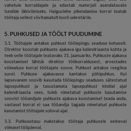
vahetule korraldajale ja edastab materjali asendatavate
tundide läbiviimiseks. Haiguslehe pikendamise korral teatab
töötaja sellest viivitamatult kooli sekretärile.
5. PUHKUSED JA TÖÖLT PUUDUMINE
5.1. Töötajale antakse puhkust töölepingu seaduse kohaselt.
Direktor koostab puhkuste ajakava iga kalendriaasta kohta ja
teeb selle töötajale teatavaks 31. jaanuariks. Puhkuste ajakava
koostamisel lähtub direktor töökorraldusest, arvestades
võimaluse korral töötajate soove. Puhkust antakse reeglina
suvel. Puhkuse ajakavasse kantakse põhipuhkus. Kui
lapsevanem soovib kasutada töölepingu seaduses sätestatud
lapsepuhkust ja tasustamata lapsepuhkust kindlal ajal
kalendriaasta sees, tuleb nimetatud puhkuste kasutamise
soovist tööandjale puhkuste ajakava koostamisel teada anda,
vastasel korral ei saa tööandja tagada nimetatud puhkuste
kasutamist töötajale sobival ajal.
5.3. Puhkusetasu makstakse töötaja puhkusele eelneval
viimasel tööpäeval.