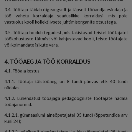
3.4. Töötaja täidab õigeaegselt ja täpselt tööandja esindaja ja
töö vahetu korraldaja seaduslikke korraldusi, mis pole
vastuolus kooli kollektiivsete juhtimisorganite otsustega.
3.5. Töötaja hoidub tegudest, mis takistavad teistel töötajatel
töökohustuste täitmist või kahjustavad kooli, teiste töötajate
või kolmandate isikute vara.
4. TÖÖAEG JA TÖÖ KORRALDUS
4.1. Tööaja kestus
4.1.1. Töötaja täistööaeg on 8 tundi päevas ehk 40 tundi
nädalas.
4.1.2. Lühendatud tööajaga pedagoogiliste töötajate nädala
tööajanormid:
4.1.2.1. gümnaasiumi aineõpetajatel 35 tundi (õppetundide arv
kuni 24);
4.1.2.2. põhikooli aineõpetajatel ja klassiõpetajatel 35 tundi