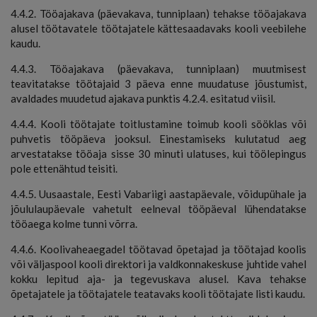
4.4.2. Tööajakava (päevakava, tunniplaan) tehakse tööajakava
alusel töötavatele töötajatele kättesaadavaks kooli veebilehe
kaudu.
4.4.3. Tööajakava (päevakava, tunniplaan) muutmisest
teavitatakse töötajaid 3 päeva enne muudatuse jõustumist,
avaldades muudetud ajakava punktis 4.2.4. esitatud viisil.
4.4.4. Kooli töötajate toitlustamine toimub kooli sööklas või
puhvetis tööpäeva jooksul. Einestamiseks kulutatud aeg
arvestatakse tööaja sisse 30 minuti ulatuses, kui töölepingus
pole ettenähtud teisiti.
4.4.5. Uusaastale, Eesti Vabariigi aastapäevale, võidupühale ja
jõululaupäevale vahetult eelneval tööpäeval lühendatakse
tööaega kolme tunni võrra.
4.4.6. Koolivaheaegadel töötavad õpetajad ja töötajad koolis
või väljaspool kooli direktori ja valdkonnakeskuse juhtide vahel
kokku lepitud aja- ja tegevuskava alusel. Kava tehakse
õpetajatele ja töötajatele teatavaks kooli töötajate listi kaudu.