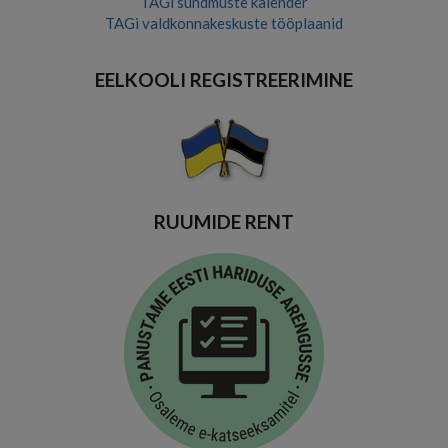
TAGi sündmuste kalender
TAGi valdkonnakeskuste tööplaanid
EELKOOLI REGISTREERIMINE
RUUMIDE RENT