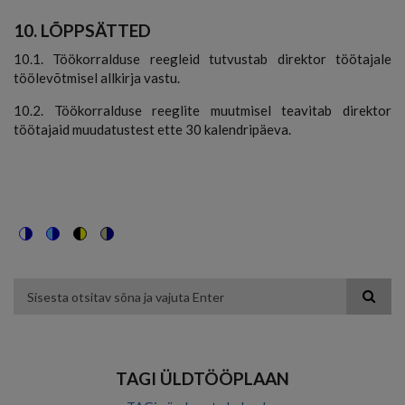
10. LÕPPSÄTTED
10.1. Töökorralduse reegleid tutvustab direktor töötajale
töölevõtmisel allkirja vastu.
10.2. Töökorralduse reeglite muutmisel teavitab direktor
töötajaid muudatustest ette 30 kalendripäeva.
Switch
Switch
Switch
Switch
to
to
to
to
color
blue
high
soft
theme
theme
visibility
theme
Otsing
theme
TAGI ÜLDTÖÖPLAAN