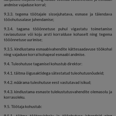
andmise vajaduse korral;
9.3.3. tegema töötajale sissejuhatava, esmase ja täiendava
tööohutusalase juhendamise;
9.3.4. tagama tööõnnetuse puhul vigastatu toimetamise
raviasutusse või koju arsti korralduse kohaselt ning tegema
tööõnnetuse uurimise;
9.3.5. kindlustama esmaabivahendite kättesaadavuse töökohal
ning vajaduse korral kohapeal esmaabi andmise.
9.4. Tuleohutuse tagamisel kohustub direktor:
9.4.1. täitma õigusaktidega sätestatud tuleohutusnõudeid;
9.4.2. määrama tuleohutuse eest vastutavad isikud;
9.4.3. kindlustama esmaste tulekustutusvahendite olemasolu ja
korrasoleku.
9.5. Töötaja kohustub:
9.5.1. täitma töötervishoiu ja tööohutuse juhendeid ning