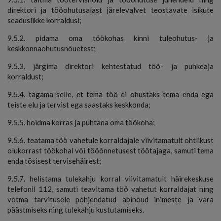
direktori ja tööohutusalast järelevalvet teostavate isikute
seaduslikke korraldusi;
9.5.2. pidama oma töökohas kinni tuleohutus- ja
keskkonnaohutusnõuetest;
9.5.3. järgima direktori kehtestatud töö- ja puhkeaja
korraldust;
9.5.4. tagama selle, et tema töö ei ohustaks tema enda ega
teiste elu ja tervist ega saastaks keskkonda;
9.5.5. hoidma korras ja puhtana oma töökoha;
9.5.6. teatama töö vahetule korraldajale viivitamatult ohtlikust
olukorrast töökohal või tööõnnetusest töötajaga, samuti tema
enda tõsisest tervisehäirest;
9.5.7. helistama tulekahju korral viivitamatult häirekeskuse
telefonil 112, samuti teavitama töö vahetut korraldajat ning
võtma tarvitusele põhjendatud abinõud inimeste ja vara
päästmiseks ning tulekahju kustutamiseks.