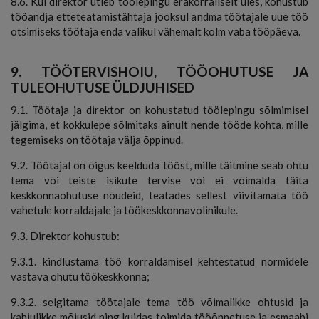
8.6. Kui direktor ütleb töölepingu erakorraliselt üles, kohustub
tööandja etteteatamistähtaja jooksul andma töötajale uue töö
otsimiseks töötaja enda valikul vähemalt kolm vaba tööpäeva.
9. TÖÖTERVISHOIU, TÖÖOHUTUSE JA
TULEOHUTUSE ÜLDJUHISED
9.1. Töötaja ja direktor on kohustatud töölepingu sõlmimisel
jälgima, et kokkulepe sõlmitaks ainult nende tööde kohta, mille
tegemiseks on töötaja välja õppinud.
9.2. Töötajal on õigus keelduda tööst, mille täitmine seab ohtu
tema või teiste isikute tervise või ei võimalda täita
keskkonnaohutuse nõudeid, teatades sellest viivitamata töö
vahetule korraldajale ja töökeskkonnavolinikule.
9.3. Direktor kohustub:
9.3.1. kindlustama töö korraldamisel kehtestatud normidele
vastava ohutu töökeskkonna;
9.3.2. selgitama töötajale tema töö võimalikke ohtusid ja
kahjulikke mõjusid ning kuidas toimida tööõnnetuse ja esmaabi