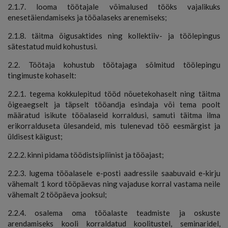
2.1.7. looma töötajale võimalused tööks vajalikuks
enesetäiendamiseks ja tööalaseks arenemiseks;
2.1.8. täitma õigusaktides ning kollektiiv- ja töölepingus
sätestatud muid kohustusi.
2.2. Töötaja kohustub töötajaga sõlmitud töölepingu
tingimuste kohaselt:
2.2.1. tegema kokkulepitud tööd nõuetekohaselt ning täitma
õigeaegselt ja täpselt tööandja esindaja või tema poolt
määratud isikute tööalaseid korraldusi, samuti täitma ilma
erikorralduseta ülesandeid, mis tulenevad töö eesmärgist ja
üldisest käigust;
2.2.2. kinni pidama töödistsipliinist ja tööajast;
2.2.3. lugema tööalasele e-posti aadressile saabuvaid e-kirju
vähemalt 1 kord tööpäevas ning vajaduse korral vastama neile
vähemalt 2 tööpäeva jooksul;
2.2.4. osalema oma tööalaste teadmiste ja oskuste
arendamiseks kooli korraldatud koolitustel, seminaridel,