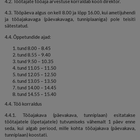
4.2. Töötajate tööaja arvestuse korraldab kooli direktor.
4.3. Tööpäeva algus on kell 8.00 ja lõpp 16.00, kui ametijuhendi
ja tööajakavaga (päevakavaga, tunniplaaniga) pole teisiti
sätestatud.
4.4. Õppetundide ajad:
tund 8.00 – 8.45
tund 8.55 – 9.40
tund 9.50 – 10.35
tund 11.05 – 11.50
tund 12.05 – 12.50
tund 13.05 – 13.50
tund 14.00 – 14.45
tund 14.55 – 15.40
4.4. Töö korraldus
4.4.1. Tööajakava (päevakava, tunniplaan) esitatakse
töötajatele (õpetajatele) tutvumiseks vähemalt 1 päev enne
seda, kui algab periood, mille kohta tööajakava (päevakava,
tunniplaan) koostati.