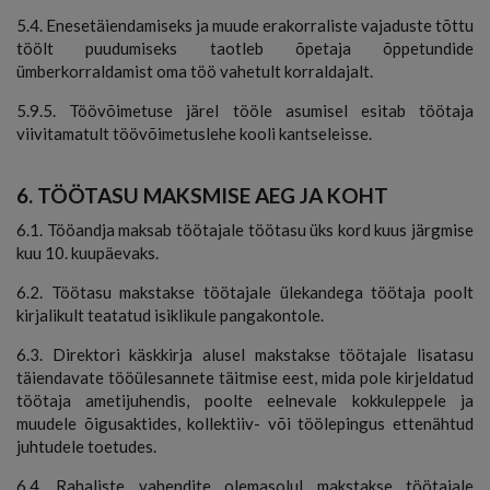
5.4. Enesetäiendamiseks ja muude erakorraliste vajaduste tõttu
töölt puudumiseks taotleb õpetaja õppetundide
ümberkorraldamist oma töö vahetult korraldajalt.
5.9.5. Töövõimetuse järel tööle asumisel esitab töötaja
viivitamatult töövõimetuslehe kooli kantseleisse.
6. TÖÖTASU MAKSMISE AEG JA KOHT
6.1. Tööandja maksab töötajale töötasu üks kord kuus järgmise
kuu 10. kuupäevaks.
6.2. Töötasu makstakse töötajale ülekandega töötaja poolt
kirjalikult teatatud isiklikule pangakontole.
6.3. Direktori käskkirja alusel makstakse töötajale lisatasu
täiendavate tööülesannete täitmise eest, mida pole kirjeldatud
töötaja ametijuhendis, poolte eelnevale kokkuleppele ja
muudele õigusaktides, kollektiiv- või töölepingus ettenähtud
juhtudele toetudes.
6.4. Rahaliste vahendite olemasolul makstakse töötajale