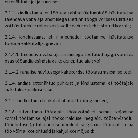
ettenähtud ajal ja suuruses;
2.1.3. kindlustama, et töötaja tehtud ületunnitöö hüvitatakse
täiendava vaba aja andmisega ületunnitööga võrdses ulatuses
või hüvitatakse rahas vastavalt seaduses kehtestatud korrale;
2.1.4. kindlustama, et riigipühadel töötamine hüvitatakse
töötaja valikul alljärgnevalt:
2.1.4.1. täiendava vaba aja andmisega töötatud ajaga võrdses
osas tööandja esindajaga kokkulepitud ajal; või
2.1.4.2. rahalise hüvitusega kahekordse töötasu maksmise teel.
2.1.4. andma ettenähtud puhkust ja kindlustama, et töötajale
makstakse puhkusetasu;
2.1.5. kindlustama töökohal ohutud töötingimused;
2.1.6. tutvustama töötajale töölevõtmisel, samuti vajaduse
korral töötamise ajal töökorralduse reegleid, töötervishoiu,
tööohutuse ja tuleohutuse nõudeid, selgitama töötajale tema
töö võimalikke ohtusid ja kahjulikke mõjusid;