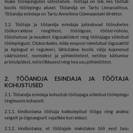
lisaks töölepingutes sätestatule. Töötaja on isik, kes töötab
koolis töölepingu alusel. Tööandja on Tartu Linnavalitsus.
Tööandja esindaja on Tartu Annelinna Gümnaasiumi direktor.
1.2. Töötaja ja tööandja esindaja juhinduvad töösuhetes
töökorralduse reeglitest, tööõiguse, töötervishoiu,
tööohutuse ja muudest õigusaktidest ning töötajaga sõlmitud
töölepingust. Olukordades, mida eespool nimetatud õigusaktid
ja lepingud ei reguleeri, lähtutakse koolis välja kujunenud
väärtustest, normidest ja põhimõtetest, eetilise käitumise
printsiipidest, mõistlikkusest ning hea usu põhimõttest.
2. TÖÖANDJA ESINDAJA JA TÖÖTAJA
KOHUSTUSED
2.1. Tööandja esindaja kohustub töötajaga sõlmitud töölepingu
tingimuste kohaselt:
2.1.1. kindlustama töötaja kokkulepitud tööga ning andma
selgelt ja õigeaegselt vajalikke korraldusi;
2.1.2. kindlustama, et töötajale makstakse töö eest tasu