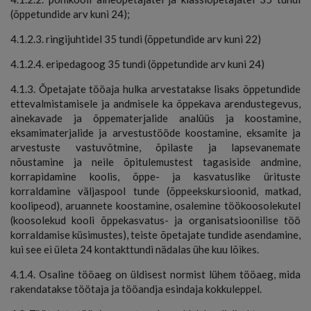
(õppetundide arv kuni 24);
4.1.2.3. ringijuhtidel 35 tundi (õppetundide arv kuni 22)
4.1.2.4. eripedagoog 35 tundi (õppetundide arv kuni 24)
4.1.3. Õpetajate tööaja hulka arvestatakse lisaks õppetundide
ettevalmistamisele ja andmisele ka õppekava arendustegevus,
ainekavade ja õppematerjalide analüüs ja koostamine,
eksamimaterjalide ja arvestustööde koostamine, eksamite ja
arvestuste vastuvõtmine, õpilaste ja lapsevanemate
nõustamine ja neile õpitulemustest tagasiside andmine,
korrapidamine koolis, õppe- ja kasvatuslike ürituste
korraldamine väljaspool tunde (õppeekskursioonid, matkad,
koolipeod), aruannete koostamine, osalemine töökoosolekutel
(koosolekud kooli õppekasvatus- ja organisatsioonilise töö
korraldamise küsimustes), teiste õpetajate tundide asendamine,
kui see ei ületa 24 kontakttundi nädalas ühe kuu lõikes.
4.1.4. Osaline tööaeg on üldisest normist lühem tööaeg, mida
rakendatakse töötaja ja tööandja esindaja kokkuleppel.