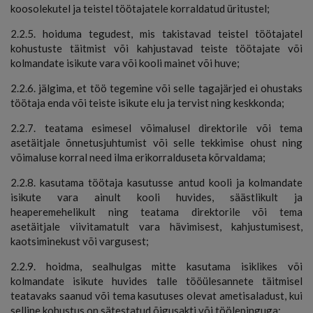
koosolekutel ja teistel töötajatele korraldatud üritustel;
2.2.5. hoiduma tegudest, mis takistavad teistel töötajatel
kohustuste täitmist või kahjustavad teiste töötajate või
kolmandate isikute vara või kooli mainet või huve;
2.2.6. jälgima, et töö tegemine või selle tagajärjed ei ohustaks
töötaja enda või teiste isikute elu ja tervist ning keskkonda;
2.2.7. teatama esimesel võimalusel direktorile või tema
asetäitjale õnnetusjuhtumist või selle tekkimise ohust ning
võimaluse korral need ilma erikorralduseta kõrvaldama;
2.2.8. kasutama töötaja kasutusse antud kooli ja kolmandate
isikute vara ainult kooli huvides, säästlikult ja
heaperemehelikult ning teatama direktorile või tema
asetäitjale viivitamatult vara hävimisest, kahjustumisest,
kaotsiminekust või vargusest;
2.2.9. hoidma, sealhulgas mitte kasutama isiklikes või
kolmandate isikute huvides talle tööülesannete täitmisel
teatavaks saanud või tema kasutuses olevat ametisaladust, kui
selline kohustus on sätestatud õigusakti või töölepinguga;