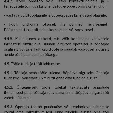
4.4.7. Kooli õppetöö võib lisaks kontakttundidele ja –
tegevustele toimuda ka juhendatud e-õppe vormis kahel juhul:
- vastavalt üldtööplaanile ja õppekavades kirjeldatud plaanile;
- kooli juhtkonna otsusel, mis põhineb Terviseameti,
Päästeameti ja kooli pidaja korraldusel või soovitusel.
4.4.8. Kui kujuneb olukord, mis võib koolimajas viibivatele
inimestele ohtlik olla, suunab direktor õpetajad ja töötajad
osaliselt või täielikult kaugtööle ja muudab vajadusel ajutiselt
nende tööülesandeid ja tööaega.
4.5. Tööle tulek ja töölt lahkumine
4.5.1. Töötaja peab tööle tulema tööpäeva alguseks. Õpetaja
tuleb kooli vähemalt 15 minutit enne oma tundide algust.
4.5.2. Õigeaegselt tööle tulekut takistavate asjaolude
ilmnemisest peab töötaja teavitama enne tööpäeva algust töö
vahetut ülemust.
4.5.3. Õpetaja teatab puudumise või teadaoleva hilinemise
korral oma mitteilmumisest enne tundide algust oma töö