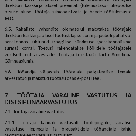
direktori käskkirja alusel preemiat (tulemustasu) ühepoolse
otsuse alusel töötaja silmapaistvate ja heade töötulemuste
eest.
6.5. Rahaliste vahendite olemasolul makstakse töötajale
direktori käskkirja alusel toetust lapse sünni ja juubeli puhul või
perekonnas juhtunud traagilise sündmuse (perekonnaliikme
surma) korral. Toetusi rakendatakse kõikidele töötajatele
võrdselt, ent arvestades töötaja tööstaaži Tartu Annelinna
Gümnaasiumis.
6.6. Tööandja väljastab töötajale palgateatise temale
arvestatud ja makstud töötasu osas e-posti teel.
7. TÖÖTAJA VARALINE VASTUTUS JA
DISTSIPLINAARVASTUTUS
7.1. Töötaja varaline vastutus
7.1.1. Töötaja kannab vastavalt töölepingule, varalise
vastutuse lepingule ja õigusaktidele tööandjale kahju
tekitamise eest varalist vastutust.