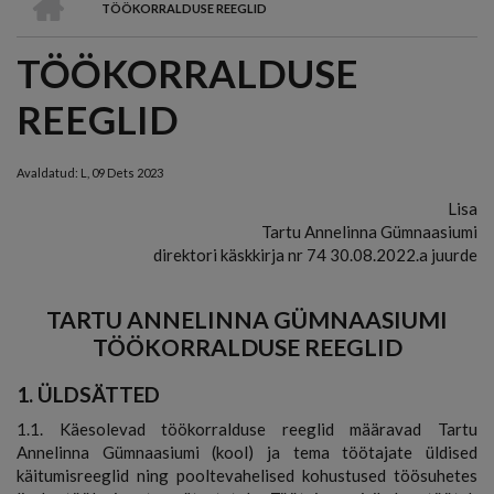
TÖÖKORRALDUSE REEGLID
LEIVAPURU
TÖÖKORRALDUSE
REEGLID
Avaldatud:
L, 09 Dets 2023
Lisa
Tartu Annelinna Gümnaasiumi
direktori käskkirja nr 74 30.08.2022.a juurde
TARTU ANNELINNA GÜMNAASIUMI
TÖÖKORRALDUSE REEGLID
1. ÜLDSÄTTED
1.1. Käesolevad töökorralduse reeglid määravad Tartu
Annelinna Gümnaasiumi (kool) ja tema töötajate üldised
käitumisreeglid ning pooltevahelised kohustused töösuhetes