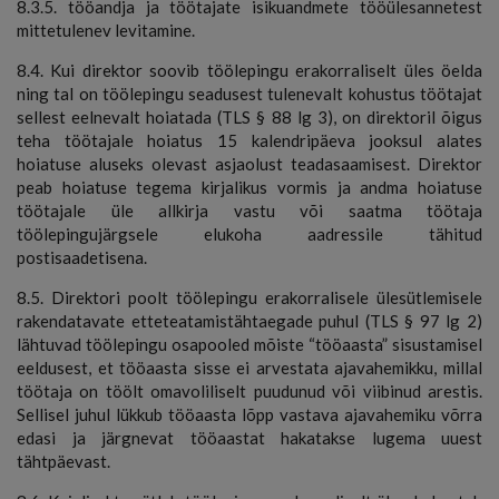
8.3.5. tööandja ja töötajate isikuandmete tööülesannetest
mittetulenev levitamine.
8.4. Kui direktor soovib töölepingu erakorraliselt üles öelda
ning tal on töölepingu seadusest tulenevalt kohustus töötajat
sellest eelnevalt hoiatada (TLS § 88 lg 3), on direktoril õigus
teha töötajale hoiatus 15 kalendripäeva jooksul alates
hoiatuse aluseks olevast asjaolust teadasaamisest. Direktor
peab hoiatuse tegema kirjalikus vormis ja andma hoiatuse
töötajale üle allkirja vastu või saatma töötaja
töölepingujärgsele elukoha aadressile tähitud
postisaadetisena.
8.5. Direktori poolt töölepingu erakorralisele ülesütlemisele
rakendatavate etteteatamistähtaegade puhul (TLS § 97 lg 2)
lähtuvad töölepingu osapooled mõiste “tööaasta” sisustamisel
eeldusest, et tööaasta sisse ei arvestata ajavahemikku, millal
töötaja on töölt omavoliliselt puudunud või viibinud arestis.
Sellisel juhul lükkub tööaasta lõpp vastava ajavahemiku võrra
edasi ja järgnevat tööaastat hakatakse lugema uuest
tähtpäevast.