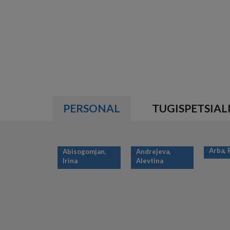
PERSONAL
TUGISPETSIAL
Arba,
Abisogomjan,
Andrejeva,
Irina
Alevtina
PAGINATION