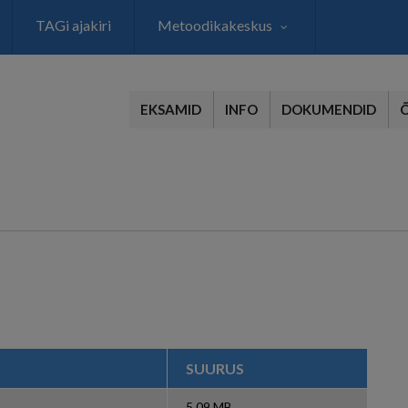
TAGi ajakiri
Metoodikakeskus
EKSAMID
INFO
DOKUMENDID
SUURUS
5.09 MB