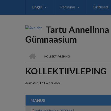
Liigu
Lingid
Personal
Üritused
edasi
põhisisu
juurde
Tartu Annelinna
Gümnaasium
AVALEHT
KOLLEKTIIVLEPING
LEIVAPURU
KOLLEKTIIVLEPING
Avaldatud:
T, 11 Veebr 2025
MANUS
kollektiivleping_2022.pdf