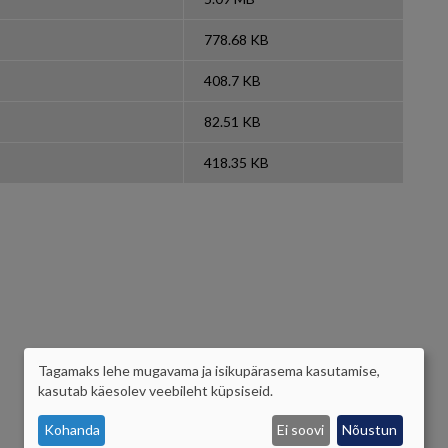
778.68 KB
408.7 KB
82.51 KB
418.35 KB
Tagamaks lehe mugavama ja isikupärasema kasutamise,
ISIKUANDMETE
kasutab käesolev veebileht küpsiseid.
JA
Kohanda
Ei soovi
Nõustun