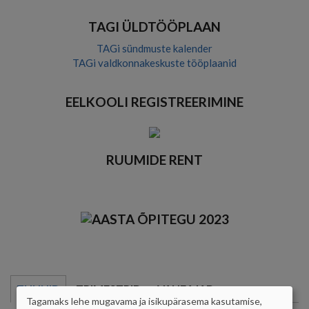
TAGI ÜLDTÖÖPLAAN
TAGi sündmuste kalender
TAGi valdkonnakeskuste tööplaanid
EELKOOLI REGISTREERIMINE
RUUMIDE RENT
TUNNID
TRIMESTRID
VAHEAJAD
Tagamaks lehe mugavama ja isikupärasema kasutamise,