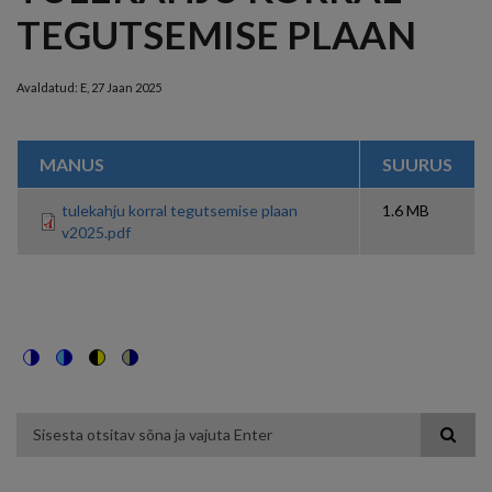
TEGUTSEMISE PLAAN
Avaldatud:
E, 27 Jaan 2025
MANUS
SUURUS
tulekahju korral tegutsemise plaan
1.6 MB
v2025.pdf
Switch
Switch
Switch
Switch
to
to
to
to
color
blue
high
soft
theme
theme
visibility
theme
Otsing
theme