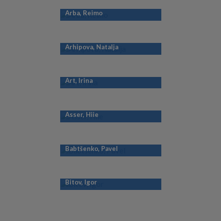
Arba, Reimo
Arhipova, Natalja
Art, Irina
Asser, Hiie
Babtšenko, Pavel
Bitov, Igor