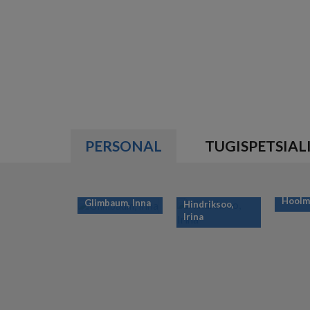
PERSONAL
TUGISPETSIAL
Hoolma
Glimbaum, Inna
Hindriksoo,
Irina
PAGINATION