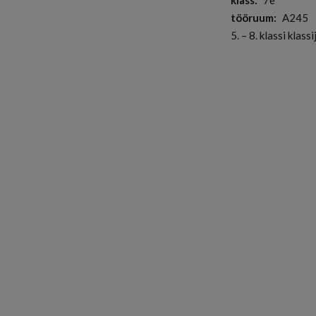
klass
7e
tööruum
A245
5. – 8. klassi klas