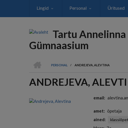
Liigu
Lingid
Personal
Üritused
edasi
põhisisu
juurde
Tartu Annelinna
Gümnaasium
AVALEHT
PERSONAL
/
ANDREJEVA, ALEVTINA
LEIVAPURU
ANDREJEVA, ALEVT
email
alevtina.a
amet
õpetaja
ained
klassiõpet