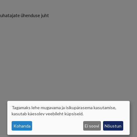
sijuhatajate ühenduse juht
Tagamaks lehe mugavama ja isikupärasema kasutamise,
ISIKUANDMETE
kasutab käesolev veebileht küpsiseid.
JA
Kohanda
Ei soovi
Nõustun
KÜPSISTE