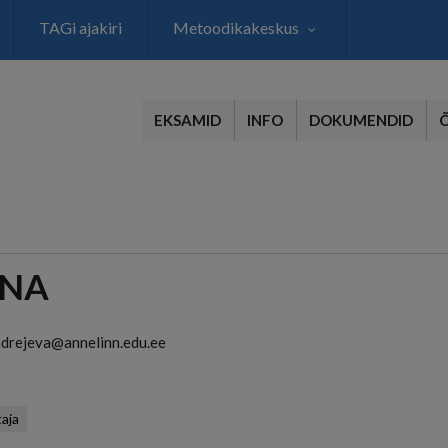
TAGi ajakiri
Metoodikakeskus
EKSAMID
INFO
DOKUMENDID
INA
ndrejeva@annelinn.edu.ee
aja