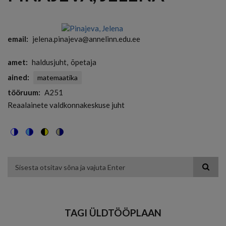
email
jelena.pinajeva@annelinn.edu.ee
amet
haldusjuht
õpetaja
ained
matemaatika
tööruum
A251
Reaalainete valdkonnakeskuse juht
Switch
Switch
Switch
Switch
to
to
to
to
color
blue
high
soft
theme
theme
visibility
theme
Otsing
theme
TAGI ÜLDTÖÖPLAAN