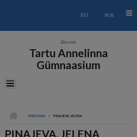
Liigu
edasi
EST
RUS
LANGUAGE
põhisisu
juurde
SWITCH
V2
Tartu Annelinna
Gümnaasium
AVALEHT
PERSONAL
/
PINAJEVA, JELENA
LEIVAPURU
PINAJEVA, JELENA