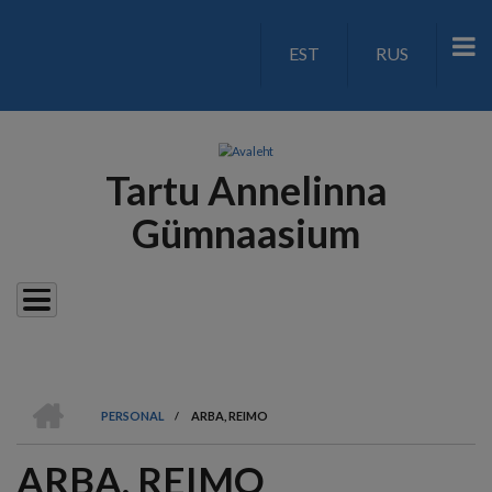
Liigu
edasi
EST
RUS
LANGUAGE
põhisisu
juurde
SWITCH
V2
Tartu Annelinna
Gümnaasium
AVALEHT
PERSONAL
/
ARBA, REIMO
LEIVAPURU
ARBA, REIMO