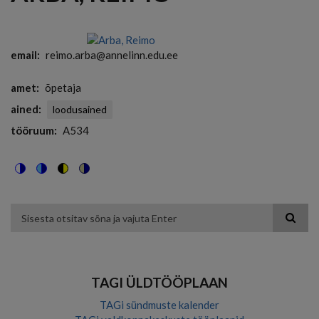
email
reimo.arba@annelinn.edu.ee
amet
õpetaja
ained
loodusained
tööruum
A534
Switch
Switch
Switch
Switch
to
to
to
to
color
blue
high
soft
theme
theme
visibility
theme
Otsing
theme
TAGI ÜLDTÖÖPLAAN
TAGi sündmuste kalender