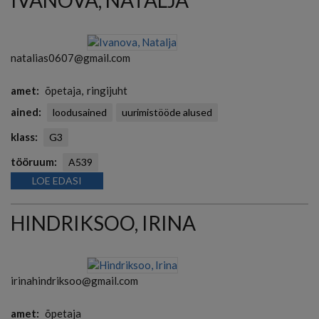
IVANOVA, NATALJA
natalias0607@gmail.com
amet
õpetaja
ringijuht
ained
loodusained
uurimistööde alused
klass
G3
tööruum
A539
LOE EDASI
HINDRIKSOO, IRINA
irinahindriksoo@gmail.com
amet
õpetaja