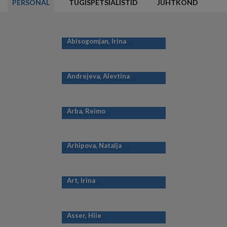
PERSONAL
TUGISPETSIALISTID
JUHTKOND
Abisogomjan, Irina
Andrejeva, Alevtina
Arba, Reimo
Arhipova, Natalja
Art, Irina
Asser, Hiie