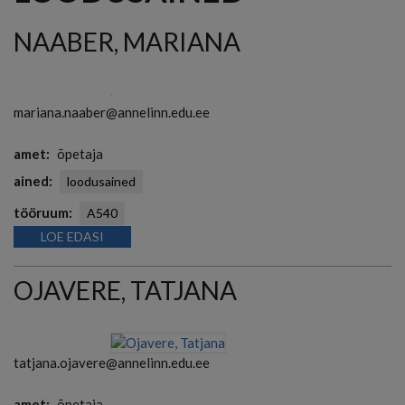
NAABER, MARIANA
mariana.naaber@annelinn.edu.ee
amet
õpetaja
ained
loodusained
tööruum
A540
LOE EDASI
OJAVERE, TATJANA
tatjana.ojavere@annelinn.edu.ee
amet
õpetaja