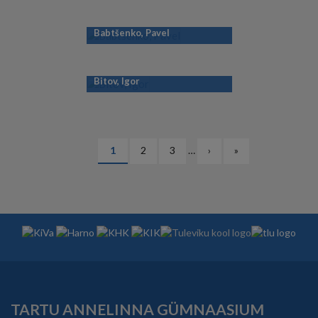
Babtšenko, Pavel
Bitov, Igor
PAGINATION
Eesolev
1
Lehekülg
2
Lehekülg
3
…
Järgmine
›
Viimane
»
leht
leht
leht
TARTU ANNELINNA GÜMNAASIUM