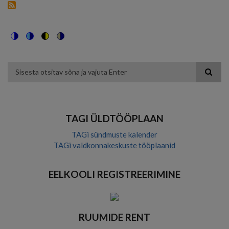
Switch
Switch
Switch
Switch
to
to
to
to
color
blue
high
soft
theme
theme
visibility
theme
Otsing
theme
TAGI ÜLDTÖÖPLAAN
TAGi sündmuste kalender
TAGi valdkonnakeskuste tööplaanid
EELKOOLI REGISTREERIMINE
RUUMIDE RENT