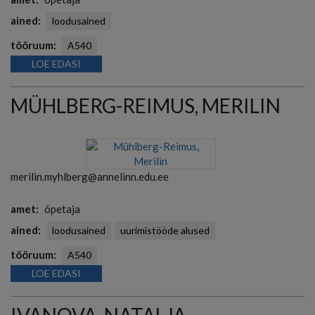
ained
loodusained
tööruum
A540
LOE EDASI
MÜHLBERG-REIMUS, MERILIN
merilin.myhlberg@annelinn.edu.ee
amet
õpetaja
ained
loodusained
uurimistööde alused
tööruum
A540
LOE EDASI