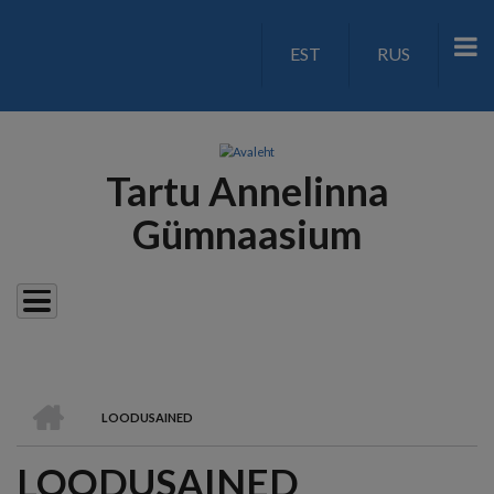
Liigu
edasi
EST
RUS
LANGUAGE
põhisisu
juurde
SWITCH
V2
Tartu Annelinna
Gümnaasium
AVALEHT
LOODUSAINED
LEIVAPURU
LOODUSAINED