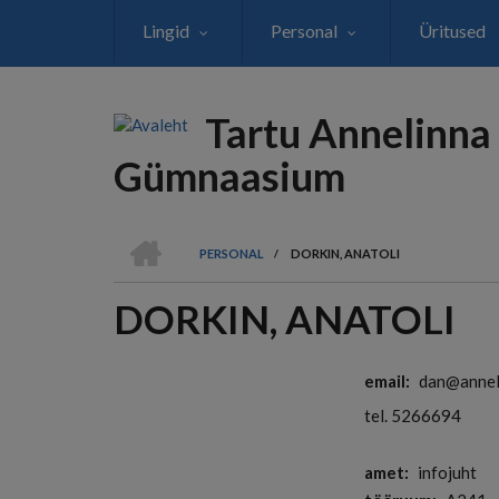
Liigu
Lingid
Personal
Üritused
edasi
põhisisu
juurde
Tartu Annelinna
Gümnaasium
AVALEHT
PERSONAL
/
DORKIN, ANATOLI
LEIVAPURU
DORKIN, ANATOLI
email
dan@annel
tel. 5266694
amet
infojuht