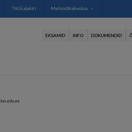
TAGi ajakiri
Metoodikakeskus
EKSAMID
INFO
DOKUMENDID
inn.edu.ee