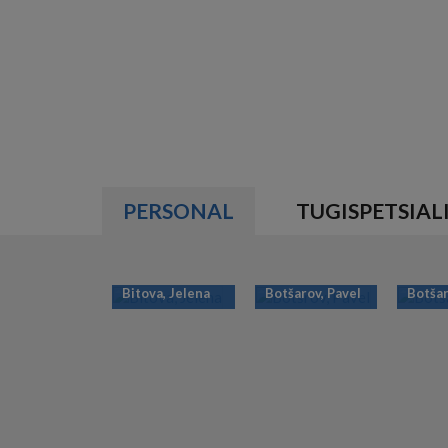
PERSONAL
TUGISPETSIAL
Bitova, Jelena
Botšarov, Pavel
Botšar
PAGINATION