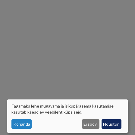
Tagamaks lehe mugavama ja isikupärasema kasutamise,
ISIKUANDMETE
kasutab käesolev veebileht küpsiseid.
JA
Kohanda
Ei soovi
Nõustun
KÜPSISTE