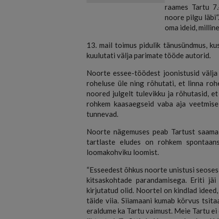
raames Tartu 7.
noore pilgu läbi
oma ideid, millin
13. mail toimus pidulik tänusündmus, kus
kuulutati välja parimate tööde autorid.
Noorte essee-töödest joonistusid välja
roheluse üle ning rõhutati, et linna roh
noored julgelt tulevikku ja rõhutasid, e
rohkem kaasaegseid vaba aja veetmise
tunnevad.
Noorte nägemuses peab Tartust saama 
tartlaste eludes on rohkem spontaans
loomakohviku loomist.
“Esseedest õhkus noorte unistusi seoses
kitsaskohtade parandamisega. Eriti jäi 
kirjutatud olid. Noortel on kindlad idee
täide viia. Siiamaani kumab kõrvus tsit
eraldume ka Tartu vaimust. Meie Tartu ei 