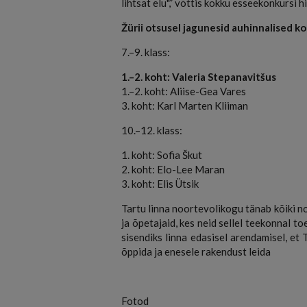
lihtsat elu",” võttis kokku esseekonkursi 
Žürii otsusel jagunesid auhinnalised k
7.–9. klass:
1.–2. koht: Valeria Stepanavitšus
1.–2. koht: Aliise-Gea Vares
3. koht: Karl Marten Kliiman
10.–12. klass:
1. koht: Sofia Škut
2. koht: Elo-Lee Maran
3. koht: Elis Ütsik
Tartu linna noortevolikogu tänab kõiki n
ja õpetajaid, kes neid sellel teekonnal t
sisendiks linna edasisel arendamisel, et 
õppida ja enesele rakendust leida
Fotod