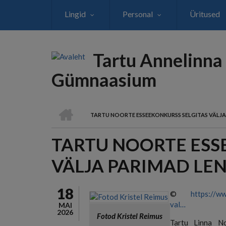
Liigu
Lingid
Personal
Üritused
edasi
põhisisu
juurde
Tartu Annelinna
Gümnaasium
AVALEHT
TARTU NOORTE ESSEEKONKURSS SELGITAS VÄLJA
LEIVAPURU
TARTU NOORTE ESS
VÄLJA PARIMAD LE
18
©
https://ww
val…
MAI
2026
Fotod Kristel Reimus
Tartu Linna No