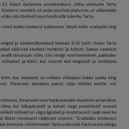
–12. klassi õpilastele esseekonkursi „Minu unistuste Tartu
“. Konkursi eesmärk oli anda noortele platvorm, et väljendada
e võiks olla tõeliselt noortesõbralik tuleviku Tartu.
 võeti kokku konkursi tulemused, tänati kõiki osalejaid ning
 selged ja südamelähedased teemad. Eriti tunti rõõmu Tartu
ealad väärivad kindlasti hoidmist ja kaitset. Samas vaatasid
t avalik linnaruum võiks olla veelgi noortemeelsem, pakkudes
 võimalusi ja kohti, kus noored end mugavalt ja oodatuna
koht, kus inimestel on rohkem võimalusi kokku saada ning
ust. Põnevate ideedena pakuti välja näiteks keelte- või
 roheluse, linnaruumi noortepärasemaks muutmise ja hariduse
silma, kui isikupäraselt ja kohati isegi poeetiliselt esseed
d, millest mitmed on väga ägedad ja loodetavasti saab need ka
aat ühest rohelusest rääkivast esseest: “Eraldudes loodusest
ela betoonis või kiirteedel. Tartu vaim elab Karlova kassidega