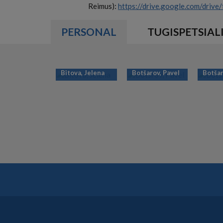
Reimus):
https://drive.google.com/dr
PERSONAL
TUGISPETSIAL
Bitova, Jelena
Botšarov, Pavel
Botšar
PAGINATION