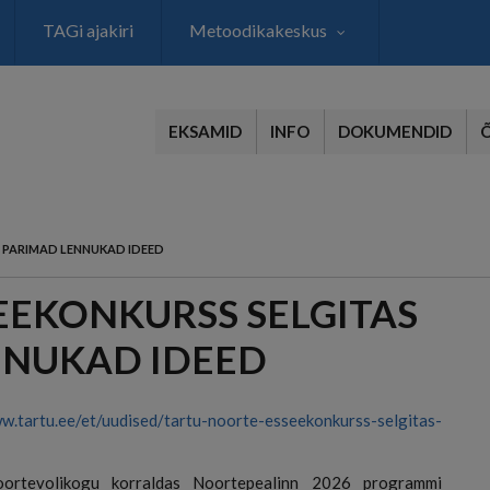
TAGi ajakiri
Metoodikakeskus
EKSAMID
INFO
DOKUMENDID
 PARIMAD LENNUKAD IDEED
EEKONKURSS SELGITAS
NNUKAD IDEED
w.tartu.ee/et/uudised/tartu-noorte-esseekonkurss-selgitas-
ortevolikogu korraldas Noortepealinn 2026 programmi