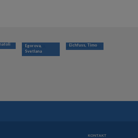
natoli
Eichfuss, Timo
Egorova,
Svetlana
KONTAKT