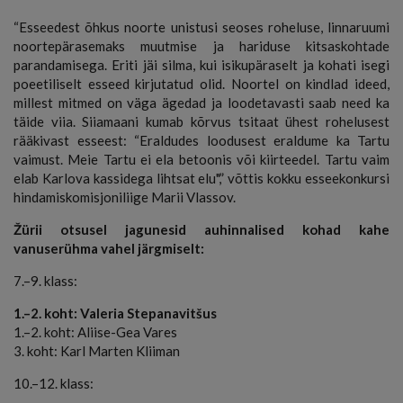
“Esseedest õhkus noorte unistusi seoses roheluse, linnaruumi
noortepärasemaks muutmise ja hariduse kitsaskohtade
parandamisega. Eriti jäi silma, kui isikupäraselt ja kohati isegi
poeetiliselt esseed kirjutatud olid. Noortel on kindlad ideed,
millest mitmed on väga ägedad ja loodetavasti saab need ka
täide viia. Siiamaani kumab kõrvus tsitaat ühest rohelusest
rääkivast esseest: “Eraldudes loodusest eraldume ka Tartu
vaimust. Meie Tartu ei ela betoonis või kiirteedel. Tartu vaim
elab Karlova kassidega lihtsat elu",” võttis kokku esseekonkursi
hindamiskomisjoniliige Marii Vlassov.
Žürii otsusel jagunesid auhinnalised kohad kahe
vanuserühma vahel järgmiselt:
7.–9. klass:
1.–2. koht: Valeria Stepanavitšus
1.–2. koht: Aliise-Gea Vares
3. koht: Karl Marten Kliiman
10.–12. klass: