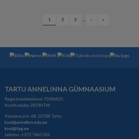
PAGINATION
Eesolev
1
Lehekülg
2
Lehekülg
3
…
Järgmine
›
Viimane
»
leht
leht
leht
TARTU ANNELINNA GÜMNAASIUM
Registreerimiskood 75006925
Koolitusluba 2833HTM
Kaunase pst. 68, 50708 Tartu
kool@annelinn.edu.ee
kool@tag.ee
telefon: +372 7461743