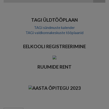
theme
theme
visibility
theme
Otsing
theme
TAGI ÜLDTÖÖPLAAN
TAGi sündmuste kalender
TAGi valdkonnakeskuste tööplaanid
EELKOOLI REGISTREERIMINE
RUUMIDE RENT