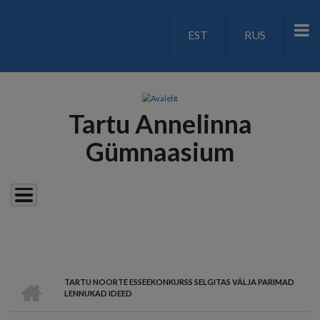
Liigu
edasi
EST
RUS
LANGUAGE
põhisisu
juurde
SWITCH
V2
Tartu Annelinna
Gümnaasium
AVALEHT
TARTU NOORTE ESSEEKONKURSS SELGITAS VÄLJA PARIMAD
LEIVAPURU
LENNUKAD IDEED