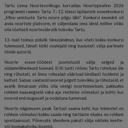
Tartu Linna Noortevolikogu korraldas Noortepealinn 2026
programmi raames Tartu 7.–12. klassi õpilastele esseekonkursi
„Minu unistuste Tartu noore pilgu läbi“. Konkursi eesmärk oli
anda noortele platvorm, et väljendada oma ideid, milline võiks
olla tõeliselt noortesõbralik tuleviku Tartu.
13. mail toimus pidulik tänusündmus, kus võeti kokku konkursi
tulemused, tänati kõiki osalejaid ning kuulutati välja parimate
tööde autorid.
Noorte essee-töödest joonistusid välja selged ja
südamelähedased teemad. Eriti tunti rõõmu Tartu roheluse üle
ning rõhutati, et linna rohealad väärivad kindlasti hoidmist ja
kaitset. Samas vaatasid noored julgelt tulevikku ja rõhutasid, et
avalik linnaruum võiks olla veelgi noortemeelsem, pakkudes
rohkem kaasaegseid vaba aja veetmise võimalusi ja kohti, kus
noored end mugavalt ja oodatuna tunnevad.
Noorte nägemuses peab Tartust saama koht, kus inimestel on
rohkem võimalusi kokku saada ning tartlaste eludes on rohkem
spontaansust. Põnevate ideedena pakuti välja näiteks keelte-
või loomakohviku loomist.