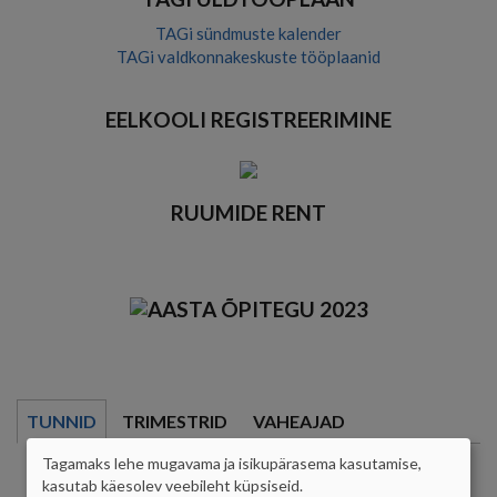
TAGi sündmuste kalender
TAGi valdkonnakeskuste tööplaanid
EELKOOLI REGISTREERIMINE
RUUMIDE RENT
TUNNID
TRIMESTRID
VAHEAJAD
Tagamaks lehe mugavama ja isikupärasema kasutamise,
8.00 - 8.45
ISIKUANDMETE
kasutab käesolev veebileht küpsiseid.