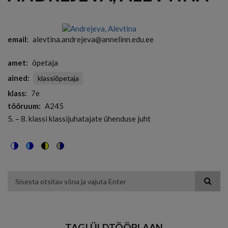
email
alevtina.andrejeva@annelinn.edu.ee
amet
õpetaja
ained
klassiõpetaja
klass
7e
tööruum
A245
5. – 8. klassi klassijuhatajate ühenduse juht
Switch
Switch
Switch
Switch
to
to
to
to
color
blue
high
soft
theme
theme
visibility
theme
Otsing
theme
TAGI ÜLDTÖÖPLAAN