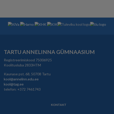
TARTU ANNELINNA GÜMNAASIUM
Registreerimiskood 75006925
Koolitusluba 2833HTM
Kaunase pst. 68, 50708 Tartu
kool@annelinn.edu.ee
kool@tag.ee
telefon: +372 7461743
KONTAKT
JALUS