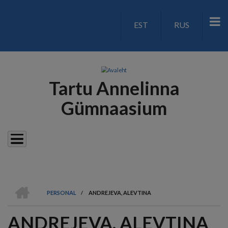
Liigu
edasi
EST
RUS
LANGUAGE
põhisisu
juurde
SWITCH
V2
Tartu Annelinna
Gümnaasium
AVALEHT
PERSONAL
/
ANDREJEVA, ALEVTINA
LEIVAPURU
ANDREJEVA, ALEVTINA