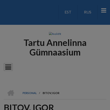
Liigu
edasi
EST
RUS
LANGUAGE
põhisisu
juurde
SWITCH
V2
Tartu Annelinna
Gümnaasium
AVALEHT
PERSONAL
/
BITOV, IGOR
LEIVAPURU
BITOV, IGOR