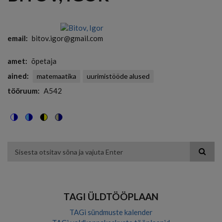
email
bitov.igor@gmail.com
amet
õpetaja
ained
matemaatika
uurimistööde alused
tööruum
A542
Switch
Switch
Switch
Switch
to
to
to
to
color
blue
high
soft
theme
theme
visibility
theme
Otsing
theme
TAGI ÜLDTÖÖPLAAN
TAGi sündmuste kalender