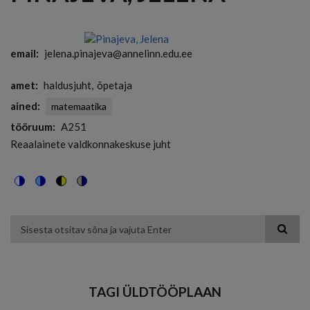
email
jelena.pinajeva@annelinn.edu.ee
amet
haldusjuht
õpetaja
ained
matemaatika
tööruum
A251
Reaalainete valdkonnakeskuse juht
Switch
Switch
Switch
Switch
to
to
to
to
color
blue
high
soft
theme
theme
visibility
theme
Otsing
theme
TAGI ÜLDTÖÖPLAAN