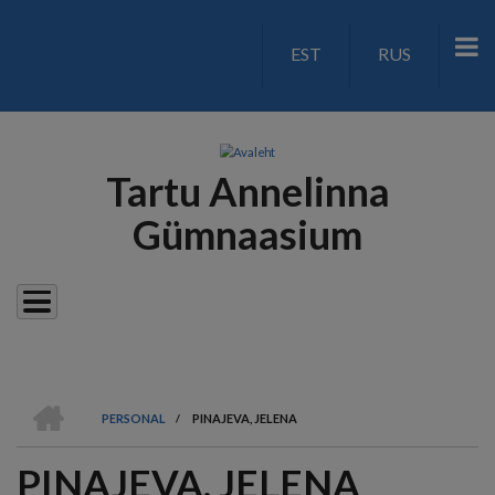
Liigu
edasi
EST
RUS
LANGUAGE
põhisisu
juurde
SWITCH
V2
Tartu Annelinna
Gümnaasium
AVALEHT
PERSONAL
/
PINAJEVA, JELENA
LEIVAPURU
PINAJEVA, JELENA