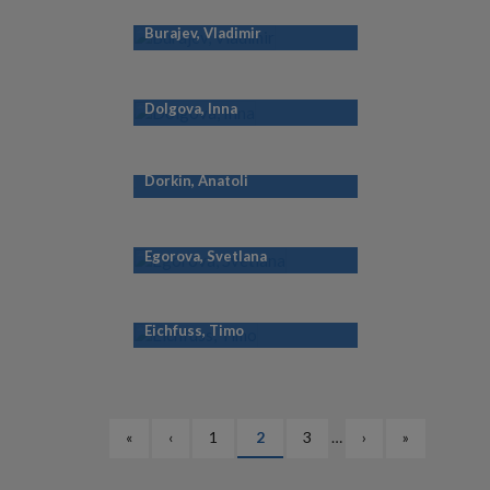
Burajev, Vladimir
Dolgova, Inna
Dorkin, Anatoli
Egorova, Svetlana
Eichfuss, Timo
PAGINATION
Esimene
«
Eelmine
‹
Lehekülg
1
Eesolev
2
Lehekülg
3
…
Järgmine
›
Viimane
»
leht
leht
leht
leht
leht