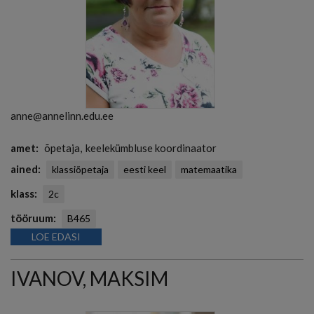
anne@annelinn.edu.ee
amet
õpetaja
keelekümbluse koordinaator
ained
klassiõpetaja
eesti keel
matemaatika
klass
2c
tööruum
B465
LOE EDASI
IVANOV, MAKSIM