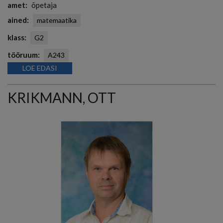
amet
õpetaja
ained
matemaatika
klass
G2
tööruum
A243
LOE EDASI
KRIKMANN, OTT