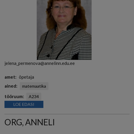
jelena_permenova@annelinn.edu.ee
amet
õpetaja
ained
matemaatika
tööruum
A234
LOE EDASI
ORG, ANNELI