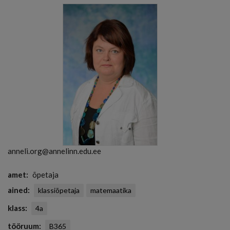
anneli.org@annelinn.edu.ee
amet
õpetaja
ained
klassiõpetaja
matemaatika
klass
4a
tööruum
B365