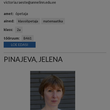
victoria.raeste@annelinn.edu.ee
amet
õpetaja
ained
klassiõpetaja
matemaatika
klass
2a
tööruum
B461
LOE EDASI
PINAJEVA, JELENA