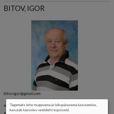
BITOV, IGOR
bitov.igor@gmail.com
Tagamaks lehe mugavama ja isikupärasema kasutamise,
amet
õpetaja
ISIKUANDMETE
kasutab käesolev veebileht küpsiseid.
ained
matemaatika
uurimistööde alused