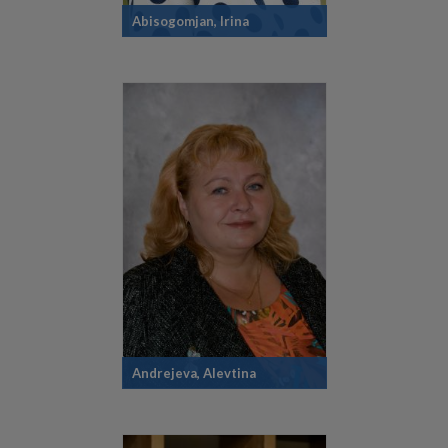
Abisogomjan, Irina
Andrejeva, Alevtina