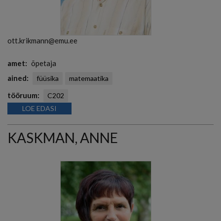
ott.krikmann@emu.ee
amet
õpetaja
ained
füüsika
matemaatika
tööruum
C202
LOE EDASI
KASKMAN, ANNE