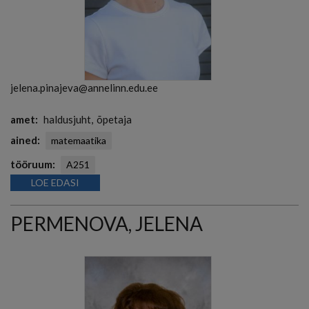
jelena.pinajeva@annelinn.edu.ee
amet
haldusjuht
õpetaja
ained
matemaatika
tööruum
A251
LOE EDASI
PERMENOVA, JELENA