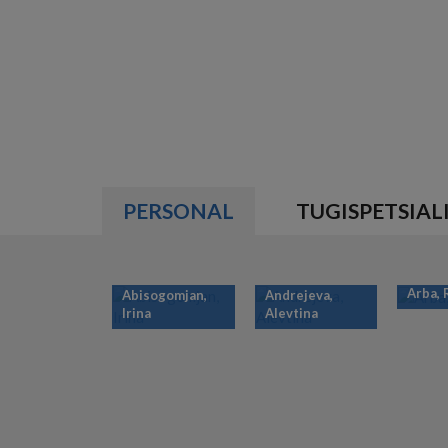
PERSONAL
TUGISPETSIAL
Arba,
Abisogomjan,
Andrejeva,
Irina
Alevtina
PAGINATION