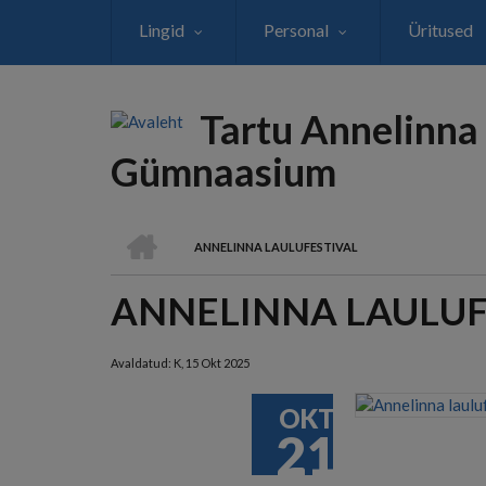
Liigu
Lingid
Personal
Üritused
edasi
põhisisu
juurde
Tartu Annelinna
Gümnaasium
AVALEHT
ANNELINNA LAULUFESTIVAL
LEIVAPURU
ANNELINNA LAULUF
Avaldatud:
K, 15 Okt 2025
OKT
21