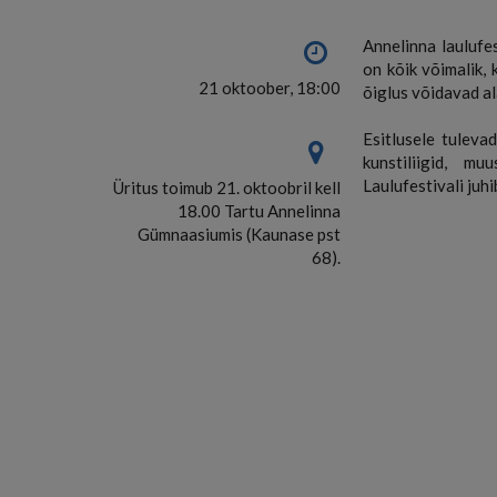
Annelinna laulufe
on kõik võimalik,
21 oktoober, 18:00
õiglus võidavad al
Esitlusele tuleva
kunstiliigid, muu
Laulufestivali juhi
Üritus toimub 21. oktoobril kell
18.00 Tartu Annelinna
Gümnaasiumis (Kaunase pst
68).