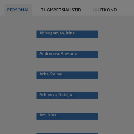
KASUTAMINE
PERSONAL
TUGISPETSIALISTID
JUHTKOND
Abisogomjan, Irina
Andrejeva, Alevtina
Arba, Reimo
Arhipova, Natalja
Art, Irina