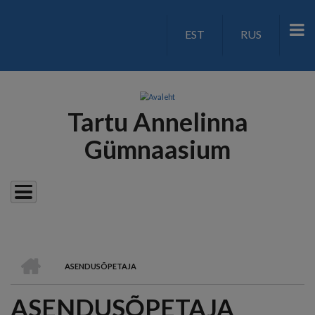
Liigu
edasi
EST
RUS
LANGUAGE
põhisisu
juurde
SWITCH
V2
Tartu Annelinna
Gümnaasium
AVALEHT
ASENDUSÕPETAJA
LEIVAPURU
ASENDUSÕPETAJA