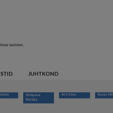
,
eoteele.
jaidki,
hmas laulsime,
ISTID
JUHTKOND
 Reimo
Art, Irina
Asser, Hi
Arhipova,
Natalja