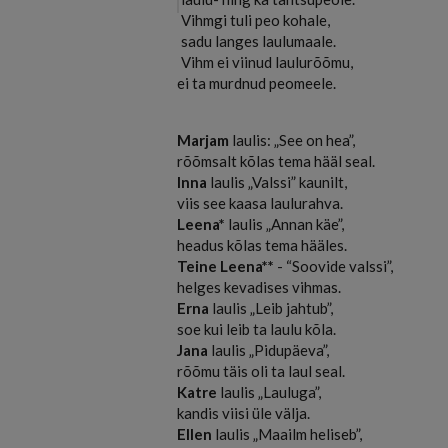
Vihmgi tuli peo kohale,
sadu langes laulumaale.
Vihm ei viinud laulurõõmu,
ei ta murdnud peomeele.
Marjam
laulis: „See on hea”,
rõõmsalt kõlas tema hääl seal.
Inna
laulis „Valssi” kaunilt,
viis see kaasa laulurahva.
Leena*
laulis „Annan käe”,
headus kõlas tema hääles.
Teine Leena**
- “Soovide valssi”,
helges kevadises vihmas.
Erna
laulis „Leib jahtub”,
soe kui leib ta laulu kõla.
Jana
laulis „Pidupäeva”,
rõõmu täis oli ta laul seal.
Katre
laulis „Lauluga”,
kandis viisi üle välja.
Ellen
laulis „Maailm heliseb”,