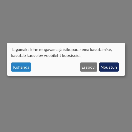
Tagamaks lehe mugavama ja isikupärasema kasutamise,
ISIKUANDMETE
kasutab käesolev veebileht küpsiseid.
JA
Kohanda
Ei soovi
Nõustun
KÜPSISTE
KASUTAMINE