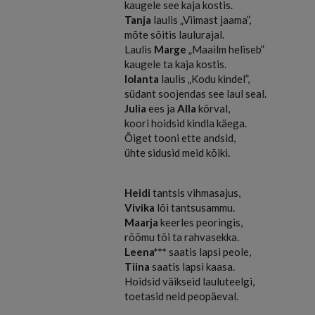
kaugele see kaja kostis.
Tanja
laulis „Viimast jaama”,
mõte sõitis laulurajal.
Laulis
Marge
„Maailm heliseb”
kaugele ta kaja kostis.
Iolanta
laulis „Kodu kindel”,
südant soojendas see laul seal.
Julia
ees ja
Alla
kõrval,
koori hoidsid kindla käega.
Õiget tooni ette andsid,
ühte sidusid meid kõiki.
Heidi
tantsis vihmasajus,
Vivika
lõi tantsusammu.
Maarja
keerles peoringis,
rõõmu tõi ta rahvasekka.
Leena***
saatis lapsi peole,
Tiina
saatis lapsi kaasa.
Hoidsid väikseid lauluteelgi,
toetasid neid peopäeval.