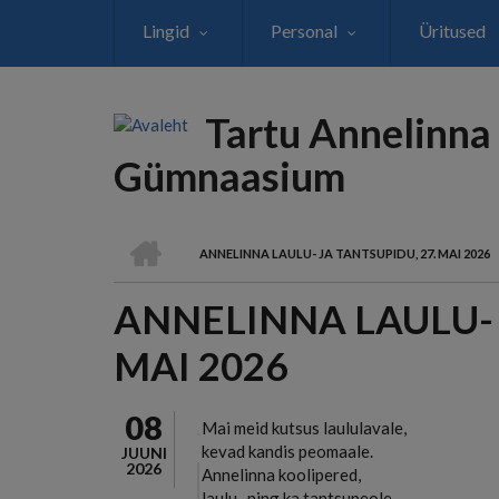
Liigu
Lingid
Personal
Üritused
edasi
põhisisu
juurde
Tartu Annelinna
Gümnaasium
AVALEHT
ANNELINNA LAULU- JA TANTSUPIDU, 27. MAI 2026
LEIVAPURU
ANNELINNA LAULU- 
MAI 2026
08
Mai meid kutsus laululavale,
kevad kandis peomaale.
JUUNI
2026
Annelinna koolipered,
laulu- ning ka tantsupeole.