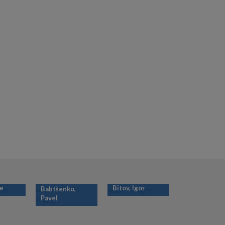
ie
Bitov, Igor
Babtšenko,
Pavel