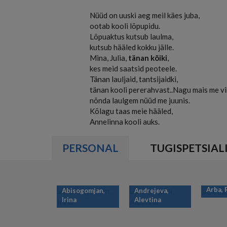
Nüüd on uuski aeg meil käes juba,
ootab kooli lõpupidu.
Lõpuaktus kutsub laulma,
kutsub hääled kokku jälle.
Mina, Julia,
tänan kõiki
kes meid saatsid p
Tänan lauljaid, tantsi
tänan kooli pererahvast..Nagu mais me vi
nõnda laulgem nüüd me juunis.
Kõlagu taas meie hääled,
Annelinna kooli auks.
PERSONAL
TUGISPETSIAL
Arba,
Abisogomjan,
Andrejeva,
Irina
Alevtina
PAGINATION