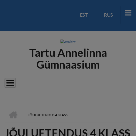
Liigu
edasi
EST
RUS
LANGUAGE
põhisisu
juurde
SWITCH
V2
Tartu Annelinna
Gümnaasium
AVALEHT
JÕULUETENDUS 4 KLASS
LEIVAPURU
JÕULUETENDUS 4 KLASS