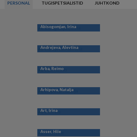
PERSONAL
TUGISPETSIALISTID
JUHTKOND
Abisogomjan, Irina
Andrejeva, Alevtina
Arba, Reimo
Arhipova, Natalja
Art, Irina
Asser, Hiie