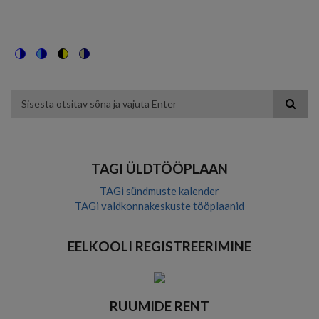
Switch
Switch
Switch
Switch
to
to
to
to
color
blue
high
soft
theme
theme
visibility
theme
Otsing
theme
TAGI ÜLDTÖÖPLAAN
TAGi sündmuste kalender
TAGi valdkonnakeskuste tööplaanid
EELKOOLI REGISTREERIMINE
RUUMIDE RENT