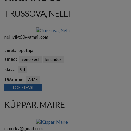
TRUSSOVA, NELLI
nellivikt60@gmail.com
amet
õpetaja
ained
vene keel
kirjandus
klass
9d
tööruum
A434
LOE EDASI
KÜPPAR, MAIRE
maireky@gmail.com