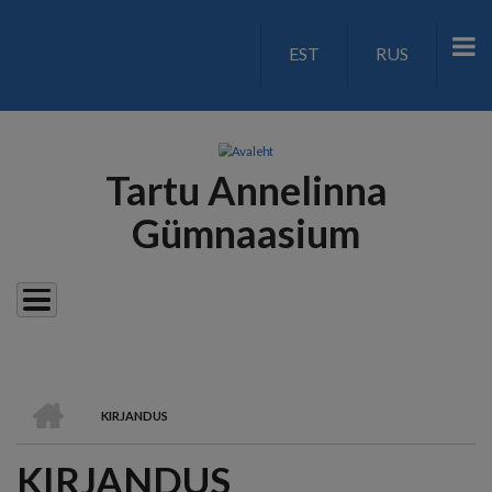
Liigu
edasi
EST
RUS
LANGUAGE
põhisisu
juurde
SWITCH
V2
Tartu Annelinna
Gümnaasium
AVALEHT
KIRJANDUS
LEIVAPURU
KIRJANDUS