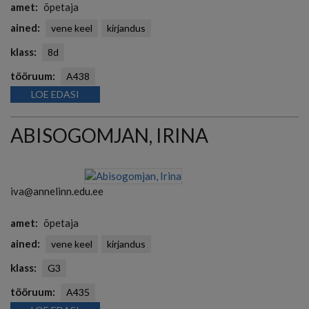
amet
õpetaja
ained
vene keel
kirjandus
klass
8d
tööruum
A438
LOE EDASI
ABISOGOMJAN, IRINA
iva@annelinn.edu.ee
amet
õpetaja
ained
vene keel
kirjandus
klass
G3
tööruum
A435