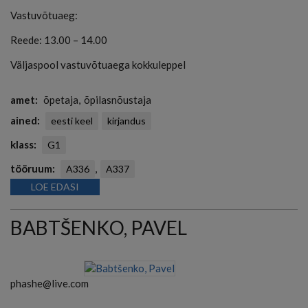
Vastuvõtuaeg:
Reede: 13.00 – 14.00
Väljaspool vastuvõtuaega kokkuleppel
amet
õpetaja
õpilasnõustaja
ained
eesti keel
kirjandus
klass
G1
tööruum
A336
A337
LOE EDASI
BABTŠENKO, PAVEL
phashe@live.com