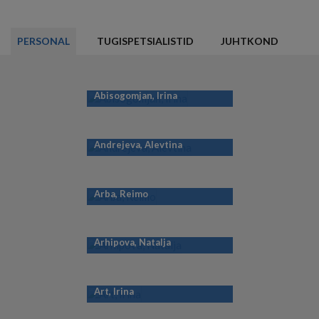
PERSONAL
TUGISPETSIALISTID
JUHTKOND
Abisogomjan, Irina
Andrejeva, Alevtina
Arba, Reimo
Arhipova, Natalja
Art, Irina