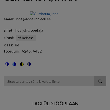
email
inna@annelinn.edu.ee
amet
huvijuht
õpetaja
ained
väikeklass
klass
8e
tööruum
A245
A432
Switch
Switch
Switch
Switch
to
to
to
to
color
blue
high
soft
theme
theme
visibility
theme
Otsing
theme
TAGI ÜLDTÖÖPLAAN