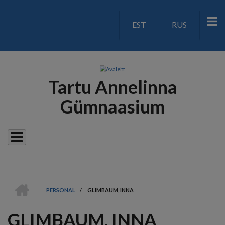
Liigu
edasi
EST
RUS
LANGUAGE
põhisisu
juurde
SWITCH
V2
Tartu Annelinna
Gümnaasium
AVALEHT
PERSONAL
/
GLIMBAUM, INNA
LEIVAPURU
GLIMBAUM, INNA