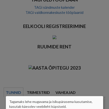
TAGi sündmuste kalender
TAGi valdkonnakeskuste tööplaanid
EELKOOLI REGISTREERIMINE
RUUMIDE RENT
TUNNID
TRIMESTRID
VAHEAJAD
Tagamaks lehe mugavama ja isikupärasema kasutamise,
8.00 - 8.45
ISIKUANDMETE
kasutab käesolev veebileht küpsiseid.