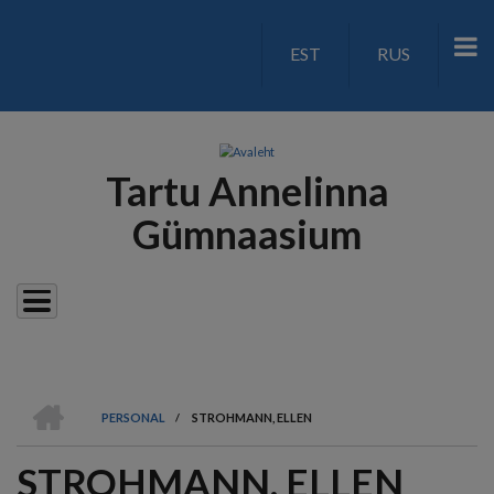
Liigu
edasi
EST
RUS
LANGUAGE
põhisisu
juurde
SWITCH
V2
Tartu Annelinna
Gümnaasium
AVALEHT
PERSONAL
/
STROHMANN, ELLEN
LEIVAPURU
STROHMANN, ELLEN