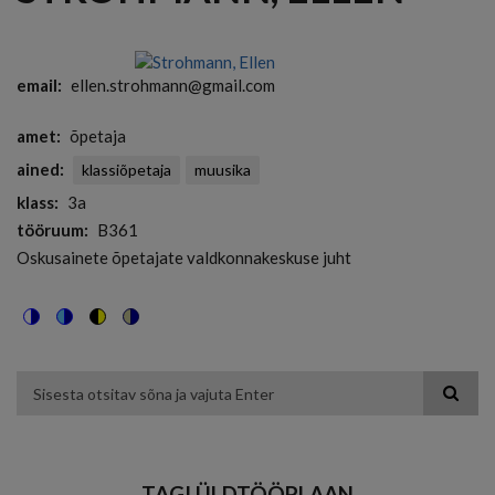
email
ellen.strohmann@gmail.com
amet
õpetaja
ained
klassiõpetaja
muusika
klass
3a
tööruum
B361
Oskusainete õpetajate valdkonnakeskuse juht
Switch
Switch
Switch
Switch
to
to
to
to
color
blue
high
soft
theme
theme
visibility
theme
Otsing
theme
TAGI ÜLDTÖÖPLAAN