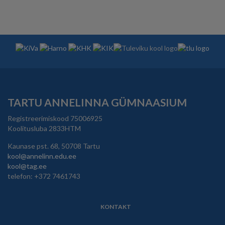
TARTU ANNELINNA GÜMNAASIUM
Registreerimiskood 75006925
Koolitusluba 2833HTM
Kaunase pst. 68, 50708 Tartu
kool@annelinn.edu.ee
kool@tag.ee
telefon: +372 7461743
KONTAKT
JALUS