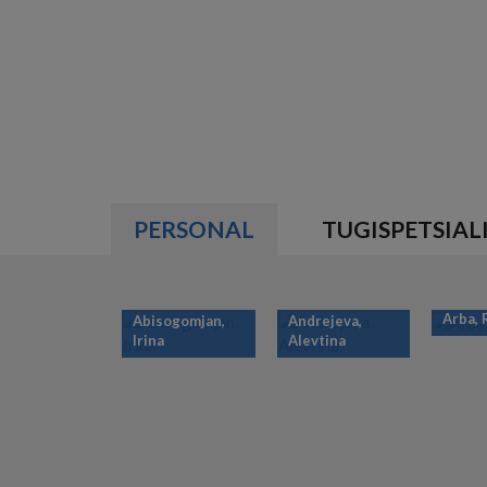
PERSONAL
TUGISPETSIAL
Arba,
Abisogomjan,
Andrejeva,
Irina
Alevtina
PAGINATION