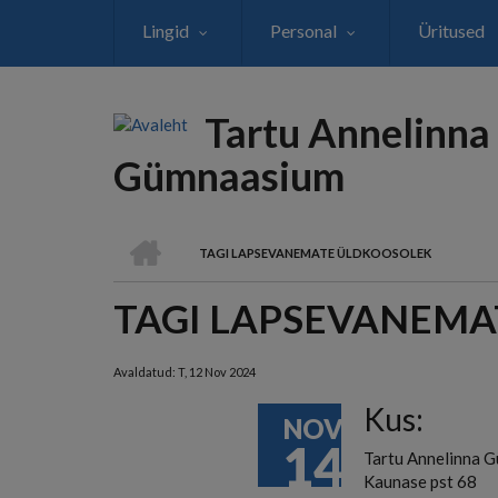
Liigu
Lingid
Personal
Üritused
edasi
põhisisu
juurde
Tartu Annelinna
Gümnaasium
AVALEHT
TAGI LAPSEVANEMATE ÜLDKOOSOLEK
LEIVAPURU
TAGI LAPSEVANEM
Avaldatud:
T, 12 Nov 2024
Kus:
NOV
14
Tartu Annelinna G
Kaunase pst 68