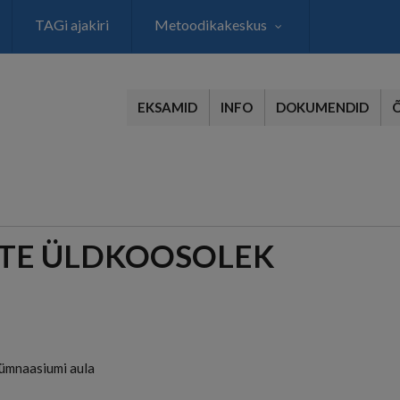
TAGi ajakiri
Metoodikakeskus
EKSAMID
INFO
DOKUMENDID
ATE ÜLDKOOSOLEK
ümnaasiumi aula