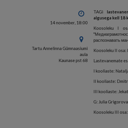
TAGi
lastevanem
algusega kell 18 
14 november, 18:00
Koosoleku I os
"Медиаграмотн
распознавать ман
Tartu Annelinna Gümnaasiumi
Koosoleku II osa:
aula
Kaunase pst 68
Lastevanemate esi
I kooliaste: Natal
II kooliaste: Dmit
III kooliaste: Jek
G: Julia Grigorov
Koosoleku III osa