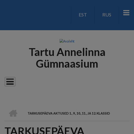
Liigu
edasi
EST
RUS
LANGUAGE
põhisisu
juurde
SWITCH
V2
Tartu Annelinna
Gümnaasium
AVALEHT
TARKUSEPÄEVA AKTUSED 1., 9., 10., 11., JA 12. KLASSID
LEIVAPURU
TARKUSEPÄEVA