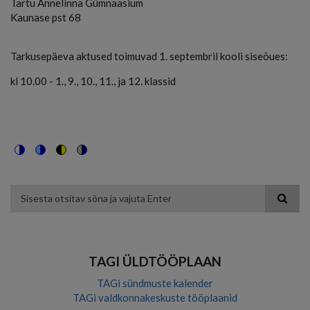
Tartu Annelinna Gümnaasium
Kaunase pst 68
Tarkusepäeva aktused toimuvad 1. septembril kooli siseõues:
kl 10.00 - 1., 9., 10., 11., ja 12. klassid
Switch
Switch
Switch
Switch
to
to
to
to
color
blue
high
soft
theme
theme
visibility
theme
Otsing
theme
TAGI ÜLDTÖÖPLAAN
TAGi sündmuste kalender
TAGi valdkonnakeskuste tööplaanid