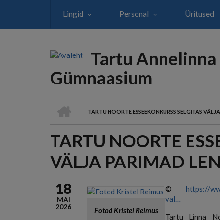
Liigu
Lingid
Personal
Üritused
edasi
põhisisu
juurde
Tartu Annelinna
Gümnaasium
AVALEHT
TARTU NOORTE ESSEEKONKURSS SELGITAS VÄLJA
LEIVAPURU
TARTU NOORTE ESS
VÄLJA PARIMAD LE
18
©
https://ww
val…
MAI
2026
Fotod Kristel Reimus
Tartu Linna No