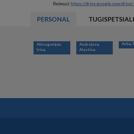
Reimus):
https://drive.google.com/dr
PERSONAL
TUGISPETSIAL
Arba,
Abisogomjan,
Andrejeva,
Irina
Alevtina
PAGINATION