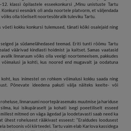
–12. klassi õpilastele esseekonkursi „Minu unistuste Tartu
“. Konkursi eesmärk oli anda noortele platvorm, et väljendada
e võiks olla tõeliselt noortesõbralik tuleviku Tartu.
 võeti kokku konkursi tulemused, tänati kõiki osalejaid ning
 selged ja südamelähedased teemad. Eriti tunti rõõmu Tartu
ealad väärivad kindlasti hoidmist ja kaitset. Samas vaatasid
t avalik linnaruum võiks olla veelgi noortemeelsem, pakkudes
 võimalusi ja kohti, kus noored end mugavalt ja oodatuna
koht, kus inimestel on rohkem võimalusi kokku saada ning
ust. Põnevate ideedena pakuti välja näiteks keelte- või
 roheluse, linnaruumi noortepärasemaks muutmise ja hariduse
silma, kui isikupäraselt ja kohati isegi poeetiliselt esseed
d, millest mitmed on väga ägedad ja loodetavasti saab need ka
aat ühest rohelusest rääkivast esseest: “Eraldudes loodusest
ela betoonis või kiirteedel. Tartu vaim elab Karlova kassidega