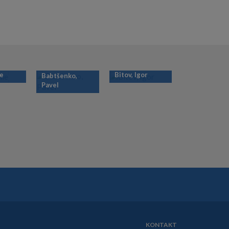
ie
Bitov, Igor
Babtšenko,
Pavel
KONTAKT