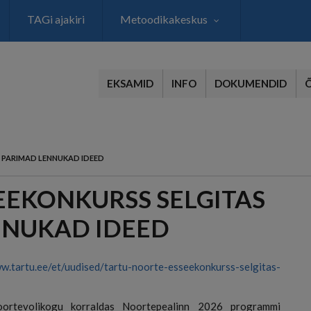
TAGi ajakiri
Metoodikakeskus
EKSAMID
INFO
DOKUMENDID
 PARIMAD LENNUKAD IDEED
EEKONKURSS SELGITAS
NNUKAD IDEED
w.tartu.ee/et/uudised/tartu-noorte-esseekonkurss-selgitas-
ortevolikogu korraldas Noortepealinn 2026 programmi