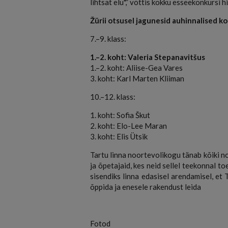
lihtsat elu",” võttis kokku esseekonkursi 
Žürii otsusel jagunesid auhinnalised k
7.–9. klass:
1.–2. koht: Valeria Stepanavitšus
1.–2. koht: Aliise-Gea Vares
3. koht: Karl Marten Kliiman
10.–12. klass:
1. koht: Sofia Škut
2. koht: Elo-Lee Maran
3. koht: Elis Ütsik
Tartu linna noortevolikogu tänab kõiki n
ja õpetajaid, kes neid sellel teekonnal t
sisendiks linna edasisel arendamisel, et 
õppida ja enesele rakendust leida
Fotod