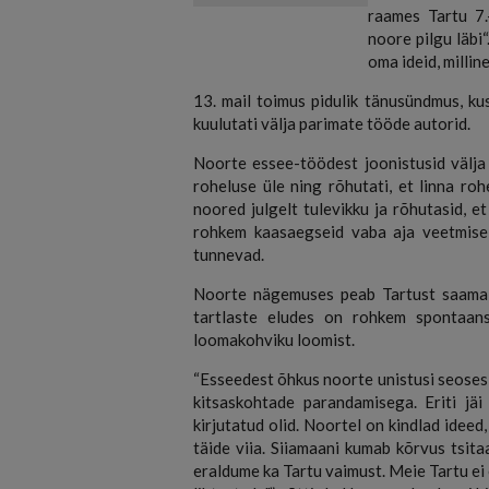
raames Tartu 7.
noore pilgu läbi
oma ideid, millin
13. mail toimus pidulik tänusündmus, kus
kuulutati välja parimate tööde autorid.
Noorte essee-töödest joonistusid välja
roheluse üle ning rõhutati, et linna roh
noored julgelt tulevikku ja rõhutasid, e
rohkem kaasaegseid vaba aja veetmise
tunnevad.
Noorte nägemuses peab Tartust saama 
tartlaste eludes on rohkem spontaans
loomakohviku loomist.
“Esseedest õhkus noorte unistusi seoses
kitsaskohtade parandamisega. Eriti jäi 
kirjutatud olid. Noortel on kindlad idee
täide viia. Siiamaani kumab kõrvus tsit
eraldume ka Tartu vaimust. Meie Tartu ei 